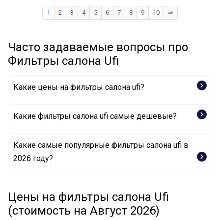
1
2
3
4
5
6
7
8
9
10
⇛
Часто задаваемые вопросы про
Фильтры салона Ufi
Какие цены на фильтры салона ufi?
Какие фильтры салона ufi самые дешевые?
Какие самые популярные фильтры салона ufi в
Фильтр, воздух во внутренном пространстве
2026 году?
53.060.00 UFI
Фильтр, воздух во внутренном пространстве
Фильтр, воздух во внутренном пространстве
53.322.00 UFI
53.149.00 UFI
Цены на фильтры салона Ufi
Фильтр, воздух во внутренном пространстве
Фильтр, воздух во внутренном пространстве
53.124.00 UFI
(стоимость на Август 2026)
54.155.00 UFI