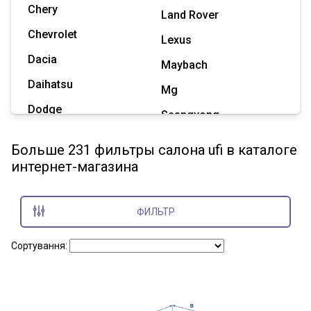
Chery
Land Rover
Chevrolet
Lexus
Dacia
Maybach
Daihatsu
Mg
Dodge
Ssangyong
Geely
Subaru
Больше 231 фильтры салона ufi в каталоге
Great Wall
интернет-магазина
Tesla
Haval
Zaz
Hummer
ФИЛЬТР
Показать все марки
Сортування: