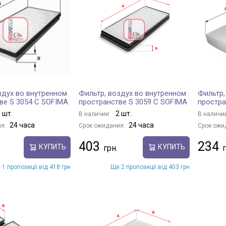
здух во внутренном
Фильтр, воздух во внутренном
Фильтр,
ве S 3054 C SOFIMA
пространстве S 3059 C SOFIMA
простра
 шт.
2 шт.
В наличии:
В наличи
24 часа
24 часа
я:
Срок ожидания:
Срок ожи
403
234
КУПИТЬ
КУПИТЬ
 1 пропозиції від 418 грн
Ще 2 пропозиції від 403 грн