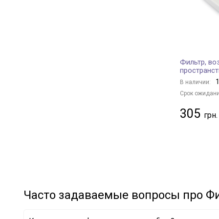
HYUNDAI
+ 37
PEUGEOT
+ 10
RENAULT
+ 29
MERCEDES-BENZ
+ 28
Фильтр, во
FORD
+ 13
пространст
LAND ROVER
+ 7
1
В наличии:
VOLVO
+ 5
Срок ожидани
BMW
+ 18
305
BENTLEY
+ 1
PORSCHE
+ 4
IVECO
+ 1
FIAT
+ 1
VAG
+ 24
CITROËN/PEUGEOT
+ 9
Часто задаваемые вопросы про Фи
JAGUAR
+ 1
HONDA
+ 5