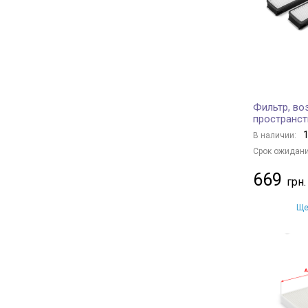
NIPPARTS
+ 56
HERTH+BUSS JAKOPARTS
+ 172
FILTRON
+ 22
DELPHI
+ 66
KNECHT
+ 308
Фильтр, во
MAHLE
+ 215
пространст
DENCKERMANN
+ 306
1
В наличии:
ALCO FILTER
+ 30
Срок ожидани
CLEAN FILTERS
+ 10
669
PURRO
+ 323
STARLINE
+ 147
Ще
SpeedMate
+ 1
NISSAN
+ 14
MITSUBISHI
+ 7
SUBARU
+ 4
TOYOTA
+ 18