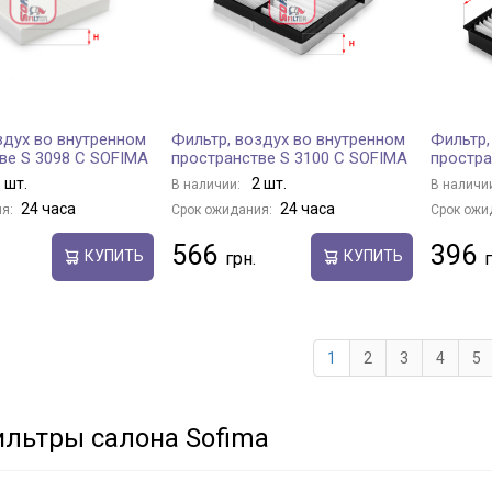
здух во внутренном
Фильтр, воздух во внутренном
Фильтр,
ве S 3098 C SOFIMA
пространстве S 3100 C SOFIMA
простра
 шт.
2 шт.
В наличии:
В наличи
24 часа
24 часа
я:
Срок ожидания:
Срок ожи
566
396
КУПИТЬ
КУПИТЬ
1
2
3
4
5
льтры салона Sofima