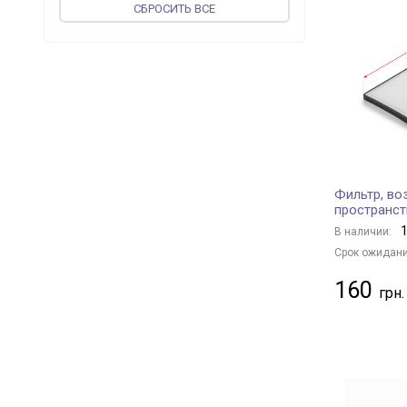
CБРОСИТЬ ВСЕ
JP GROUP
+ 74
PROFIT
+ 136
MEAT & DORIA
+ 37
vika
+ 37
ASHIKA
+ 70
CORTECO
+ 187
JAPKO
+ 94
Фильтр, во
WIX FILTERS
+ 419
пространст
UFI
+ 231
1
В наличии:
MAGNETI MARELLI
+ 110
Срок ожидани
KOLBENSCHMIDT
+ 122
160
VALEO
+ 85
MFILTER
+ 91
JS ASAKASHI
+ 42
BLUE PRINT
+ 385
FLEETGUARD
+ 5