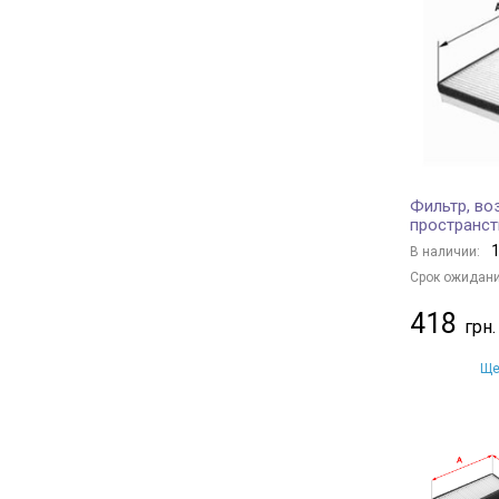
PURFLUX
+ 341
Borsehung
+ 21
JC PREMIUM
+ 125
BAPMIC
+ 2
BSG
+ 1
MANN-FILTER
+ 591
Фильтр, во
KAVO PARTS
+ 150
пространст
CHAMPION
+ 140
1
В наличии:
FRAM
+ 7
Срок ожидани
TECNECO FILTERS
+ 7
418
DENSO
+ 88
HENGST FILTER
+ 101
Ще
MANDO
+ 44
MECAFILTER
+ 1
KAMOKA
+ 1
JAPANPARTS
+ 145