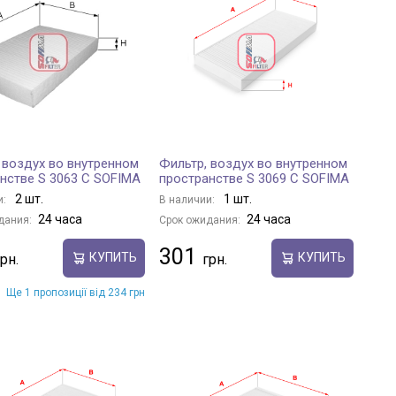
 воздух во внутренном
Фильтр, воздух во внутренном
нстве S 3063 C SOFIMA
пространстве S 3069 C SOFIMA
2 шт.
1 шт.
и:
В наличии:
24 часа
24 часа
дания:
Срок ожидания:
301
КУПИТЬ
КУПИТЬ
Ще 1 пропозиції від 234 грн