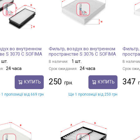
здух во внутренном
Фильтр, воздух во внутренном
Фильтр,
ве S 3070 C SOFIMA
пространстве S 3076 C SOFIMA
простра
 шт.
1 шт.
В наличии:
В наличи
24 часа
24 часа
я:
Срок ожидания:
Срок ожи
250
347
КУПИТЬ
КУПИТЬ
 1 пропозиції від 669 грн
Ще 1 пропозиції від 250 грн