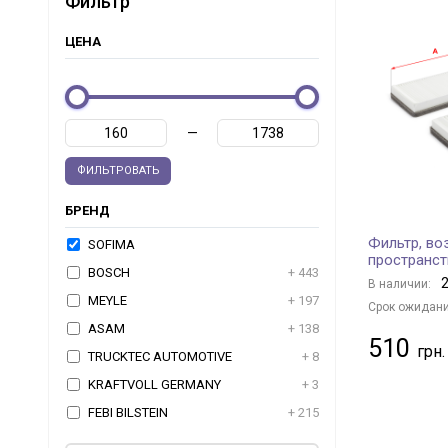
Фильтр
ЦЕНА
—
ФИЛЬТРОВАТЬ
БРЕНД
Фильтр, во
SOFIMA
пространст
BOSCH
+ 443
2
В наличии:
MEYLE
+ 197
Срок ожидани
ASAM
+ 138
510
TRUCKTEC AUTOMOTIVE
+ 8
KRAFTVOLL GERMANY
+ 3
FEBI BILSTEIN
+ 215
TOPRAN
+ 2