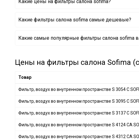
Какие цены на фильтры салона sofima?
KIA
+ 4
SUZUKI
+ 3
Какие фильтры салона sofima самые дешевые?
GENERAL MOTORS
+ 5
MAZDA
+ 5
Фильтр, воздух во внутренном пространстве S 3014
Какие самые популярные фильтры салона sofima в
OPEL
+ 3
Фильтр, воздух во внутренном пространстве S 3015
Фильтр, воздух во внутренном пространстве S 3006
CITROËN
+ 1
Фильтр, воздух во внутренном пространстве S 3329
CHERY
+ 4
Фильтр, воздух во внутренном пространстве S 412
Цены на фильтры салона Sofima (с
Фильтр, воздух во внутренном пространстве S 416
GEELY
+ 1
Товар
Фильтр, воздух во внутренном пространстве S 3054 C SO
Фильтр, воздух во внутренном пространстве S 3095 C SO
Фильтр, воздух во внутренном пространстве S 3137 C SO
Фильтр, воздух во внутренном пространстве S 4124 CA S
Фильтр, воздух во внутренном пространстве S 4312 CA S