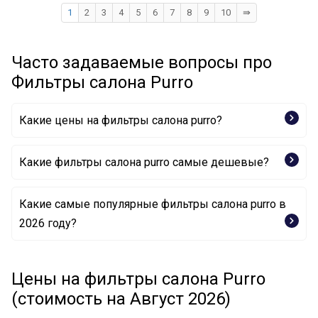
1
2
3
4
5
6
7
8
9
10
⇛
Часто задаваемые вопросы про
Фильтры салона Purro
Какие цены на фильтры салона purro?
Какие фильтры салона purro самые дешевые?
Какие самые популярные фильтры салона purro в
Фильтр, воздух во внутренном пространстве PUR-
2026 году?
PC2000 PURRO
Фильтр, воздух во внутренном пространстве PUR-
Фильтр, воздух во внутренном пространстве PUR-
PC4008 PURRO
PC3011C-2 PURRO
Цены на фильтры салона Purro
Фильтр, воздух во внутренном пространстве PUR-
Фильтр, воздух во внутренном пространстве PUR-
PC4004 PURRO
(стоимость на Август 2026)
PC3033C PURRO