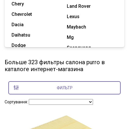
Chery
Land Rover
Chevrolet
Lexus
Dacia
Maybach
Daihatsu
Mg
Dodge
Ssangyong
Geely
Subaru
Больше 323 фильтры салона purro в
Great Wall
каталоге интернет-магазина
Tesla
Haval
Zaz
Hummer
ФИЛЬТР
Показать все марки
Сортування: