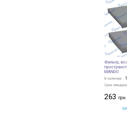
PURFLUX
+ 341
Borsehung
+ 21
JC PREMIUM
+ 125
BAPMIC
+ 2
BSG
+ 1
MANN-FILTER
+ 591
KAVO PARTS
+ 150
CHAMPION
+ 140
Фильтр, во
пространс
FRAM
+ 7
MANDO
TECNECO FILTERS
+ 7
1
В наличии:
DENSO
+ 88
Срок ожидани
HENGST FILTER
+ 101
263
MECAFILTER
+ 1
Ще
KAMOKA
+ 1
JAPANPARTS
+ 145
NIPPARTS
+ 56