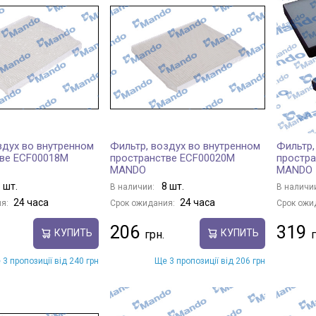
здух во внутренном
Фильтр, воздух во внутренном
Фильтр,
тве ECF00018M
пространстве ECF00020M
простр
MANDO
MANDO
 шт.
8 шт.
В наличии:
В наличи
24 часа
24 часа
я:
Срок ожидания:
Срок ожи
206
319
КУПИТЬ
КУПИТЬ
 3 пропозиції від 240 грн
Ще 3 пропозиції від 206 грн