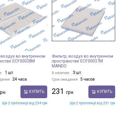
 воздух во внутренном
Фильтр, воздух во внутренном
анстве ECF00028M
пространстве ECF00037M
MANDO
1 шт.
3 шт.
и:
В наличии:
24 часа
5 часов
дания:
Срок ожидания:
231
КУПИТЬ
КУПИТЬ
Ще 2 пропозиції від 234 грн
Ще 2 пропозиції від 231 грн