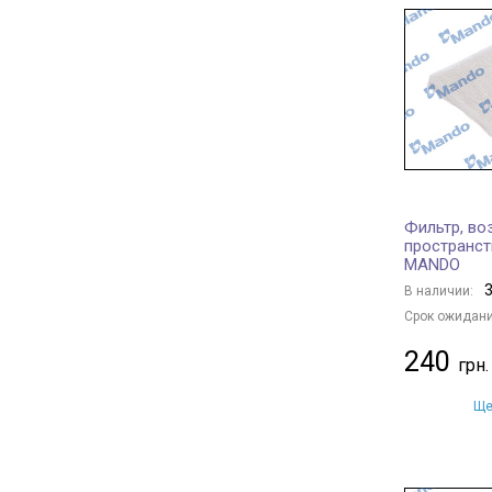
HERTH+BUSS JAKOPARTS
+ 172
FILTRON
+ 22
DELPHI
+ 66
KNECHT
+ 308
MAHLE
+ 215
DENCKERMANN
+ 306
ALCO FILTER
+ 30
Фильтр, во
CLEAN FILTERS
+ 10
пространс
MANDO
PURRO
+ 323
3
В наличии:
SOFIMA
+ 114
Срок ожидани
STARLINE
+ 147
240
SpeedMate
+ 1
NISSAN
+ 14
Ще
MITSUBISHI
+ 7
SUBARU
+ 4
TOYOTA
+ 18