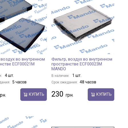
 воздух во внутренном
Фильтр, воздух во внутренном
анстве ECF00021M
пространстве ECF00023M
MANDO
4 шт.
1 шт.
и:
В наличии:
5 часов
48 часов
дания:
Срок ожидания:
230
КУПИТЬ
КУПИТЬ