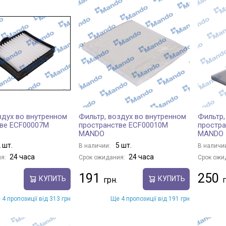
здух во внутренном
Фильтр, воздух во внутренном
Фильтр,
тве ECF00007M
пространстве ECF00010M
простр
MANDO
MANDO
 шт.
5 шт.
В наличии:
В наличи
24 часа
24 часа
я:
Срок ожидания:
Срок ожи
191
250
КУПИТЬ
КУПИТЬ
 4 пропозиції від 313 грн
Ще 4 пропозиції від 191 грн