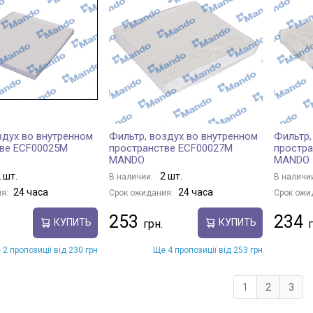
здух во внутренном
Фильтр, воздух во внутренном
Фильтр,
тве ECF00025M
пространстве ECF00027M
простр
MANDO
MANDO
 шт.
2 шт.
В наличии:
В наличи
24 часа
24 часа
я:
Срок ожидания:
Срок ожи
253
234
КУПИТЬ
КУПИТЬ
 2 пропозиції від 230 грн
Ще 4 пропозиції від 253 грн
1
2
3