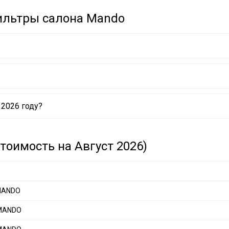
ильтры салона Mando
0010M MANDO
2026 году?
0072M MANDO
0023M MANDO
0335T MANDO
0071M MANDO
тоимость на Август 2026)
0070M MANDO
 MANDO
 MANDO