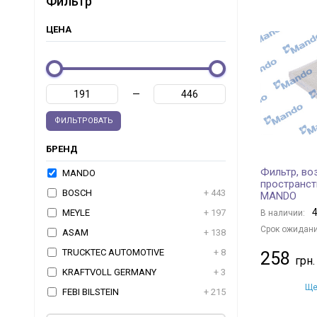
Фильтр
ЦЕНА
—
ФИЛЬТРОВАТЬ
БРЕНД
Фильтр, во
MANDO
пространст
BOSCH
+ 443
MANDO
4
MEYLE
+ 197
В наличии:
Срок ожидани
ASAM
+ 138
TRUCKTEC AUTOMOTIVE
+ 8
258
KRAFTVOLL GERMANY
+ 3
Ще
FEBI BILSTEIN
+ 215
TOPRAN
+ 2