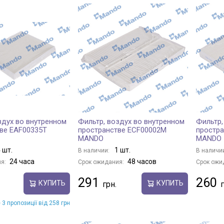
здух во внутренном
Фильтр, воздух во внутренном
Фильтр,
ве EAF00335T
пространстве ECF00002M
простр
MANDO
MANDO
 шт.
1 шт.
В наличии:
В наличи
24 часа
48 часов
я:
Срок ожидания:
Срок ожи
291
260
КУПИТЬ
КУПИТЬ
 3 пропозиції від 258 грн