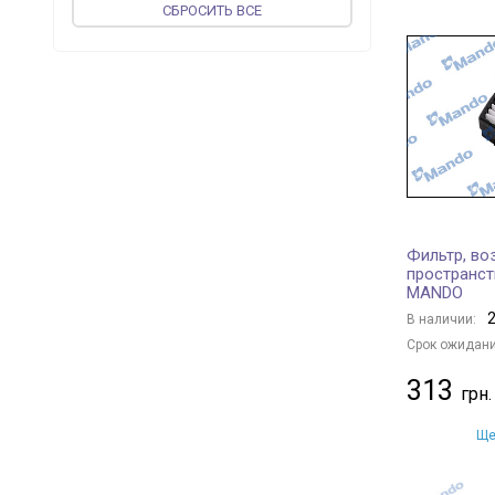
CБРОСИТЬ ВСЕ
JP GROUP
+ 74
PROFIT
+ 136
MEAT & DORIA
+ 37
vika
+ 37
ASHIKA
+ 70
CORTECO
+ 187
JAPKO
+ 94
WIX FILTERS
+ 419
Фильтр, во
UFI
+ 231
пространс
MANDO
MAGNETI MARELLI
+ 110
2
В наличии:
KOLBENSCHMIDT
+ 122
Срок ожидани
VALEO
+ 85
313
MFILTER
+ 91
JS ASAKASHI
+ 42
Ще
BLUE PRINT
+ 385
FLEETGUARD
+ 5