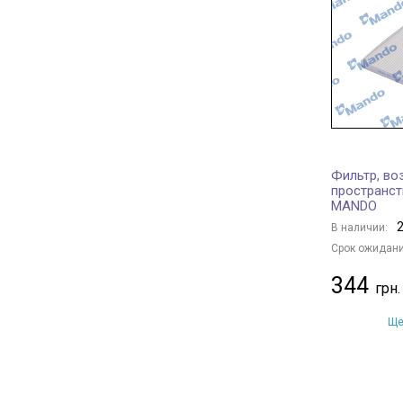
HYUNDAI
+ 37
PEUGEOT
+ 10
RENAULT
+ 29
MERCEDES-BENZ
+ 28
FORD
+ 13
LAND ROVER
+ 7
VOLVO
+ 5
Фильтр, во
пространс
BMW
+ 18
MANDO
BENTLEY
+ 1
2
В наличии:
PORSCHE
+ 4
Срок ожидани
IVECO
+ 1
344
FIAT
+ 1
VAG
+ 24
Ще
CITROËN/PEUGEOT
+ 9
JAGUAR
+ 1
HONDA
+ 5