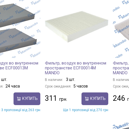
здух во внутренном
Фильтр, воздух во внутренном
Фильтр,
тве ECF00013M
пространстве ECF00014M
простр
MANDO
MANDO
 шт.
3 шт.
В наличии:
В наличи
24 часа
5 часов
я:
Срок ожидания:
Срок ожи
311
246
КУПИТЬ
КУПИТЬ
 3 пропозиції від 263 грн
Ще 1 пропозиції від 270 грн