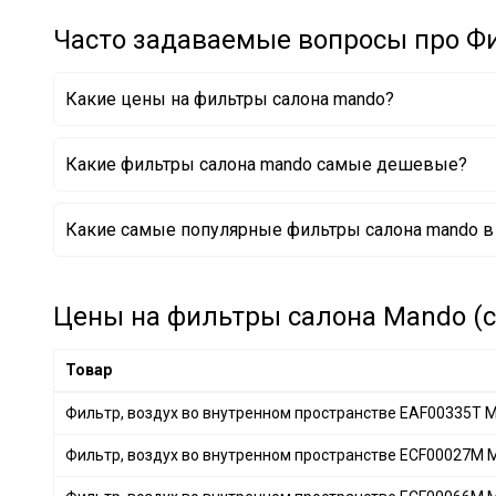
KIA
+ 4
Часто задаваемые вопросы про Ф
SUZUKI
+ 3
GENERAL MOTORS
+ 5
Какие цены на фильтры салона mando?
MAZDA
+ 5
OPEL
+ 3
Какие фильтры салона mando самые дешевые?
CITROËN
+ 1
CHERY
+ 4
Фильтр, воздух во внутренном пространстве ECF0
Какие самые популярные фильтры салона mando в 
GEELY
+ 1
Фильтр, воздух во внутренном пространстве ECF0
Фильтр, воздух во внутренном пространстве ECF0
Фильтр, воздух во внутренном пространстве EAF0
Фильтр, воздух во внутренном пространстве ECF0
Цены на фильтры салона Mando (с
Фильтр, воздух во внутренном пространстве ECF0
Товар
Фильтр, воздух во внутренном пространстве EAF00335T
Фильтр, воздух во внутренном пространстве ECF00027M