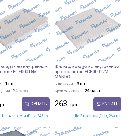
 воздух во внутренном
Фильтр, воздух во внутренном
анстве ECF00015M
пространстве ECF00017M
MANDO
1 шт.
3 шт.
и:
В наличии:
24 часа
24 часа
дания:
Срок ожидания:
263
КУПИТЬ
КУПИТЬ
Ще 4 пропозиції від 246 грн
Ще 2 пропозиції від 263 грн