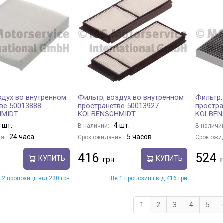
здух во внутренном
Фильтр, воздух во внутренном
Фильтр,
ве 50013888
пространстве 50013927
простра
HMIDT
KOLBENSCHMIDT
KOLBEN
 шт.
4 шт.
В наличии:
В наличи
24 часа
5 часов
я:
Срок ожидания:
Срок ожи
416
524
КУПИТЬ
КУПИТЬ
 2 пропозиції від 230 грн
Ще 1 пропозиції від 416 грн
1
2
3
4
5