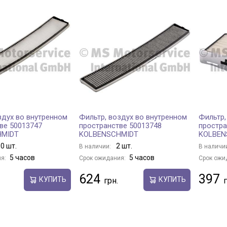
здух во внутренном
Фильтр, воздух во внутренном
Фильтр,
ве 50013747
пространстве 50013748
простра
HMIDT
KOLBENSCHMIDT
KOLBEN
0 шт.
2 шт.
В наличии:
В наличи
5 часов
5 часов
я:
Срок ожидания:
Срок ожи
624
397
КУПИТЬ
КУПИТЬ