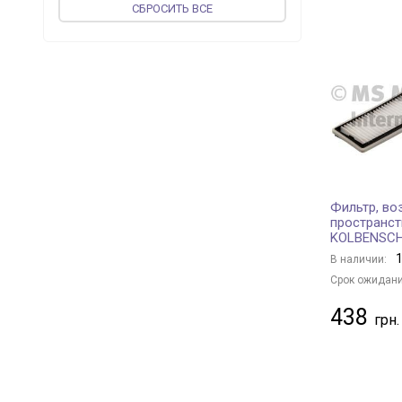
CБРОСИТЬ ВСЕ
JP GROUP
+ 74
PROFIT
+ 136
MEAT & DORIA
+ 37
vika
+ 37
ASHIKA
+ 70
CORTECO
+ 187
JAPKO
+ 94
WIX FILTERS
+ 419
Фильтр, во
UFI
+ 231
пространст
KOLBENSC
MAGNETI MARELLI
+ 110
1
В наличии:
VALEO
+ 85
Срок ожидани
MFILTER
+ 91
438
JS ASAKASHI
+ 42
BLUE PRINT
+ 385
FLEETGUARD
+ 5
PURFLUX
+ 341