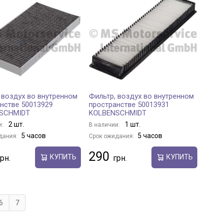
 воздух во внутренном
Фильтр, воздух во внутренном
нстве 50013929
пространстве 50013931
SCHMIDT
KOLBENSCHMIDT
2 шт.
1 шт.
и:
В наличии:
5 часов
5 часов
дания:
Срок ожидания:
290
КУПИТЬ
КУПИТЬ
6
7