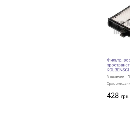
HERTH+BUSS JAKOPARTS
+ 172
FILTRON
+ 22
DELPHI
+ 66
KNECHT
+ 308
MAHLE
+ 215
DENCKERMANN
+ 306
ALCO FILTER
+ 30
Фильтр, во
CLEAN FILTERS
+ 10
пространст
KOLBENSC
PURRO
+ 323
1
В наличии:
SOFIMA
+ 114
Срок ожидани
STARLINE
+ 147
428
SpeedMate
+ 1
NISSAN
+ 14
MITSUBISHI
+ 7
SUBARU
+ 4
TOYOTA
+ 18