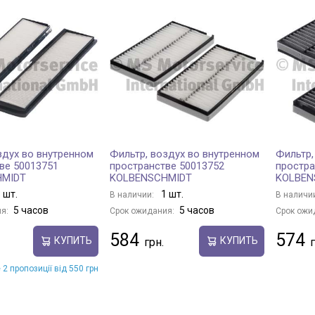
здух во внутренном
Фильтр, воздух во внутренном
Фильтр,
ве 50013751
пространстве 50013752
простра
HMIDT
KOLBENSCHMIDT
KOLBEN
 шт.
1 шт.
В наличии:
В наличи
5 часов
5 часов
я:
Срок ожидания:
Срок ожи
584
574
КУПИТЬ
КУПИТЬ
 2 пропозиції від 550 грн