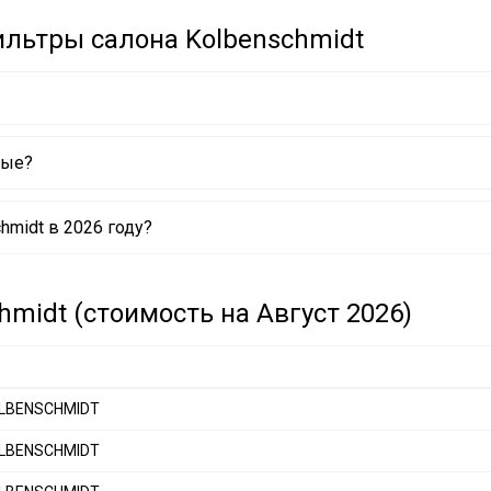
льтры салона Kolbenschmidt
вые?
4788 KOLBENSCHMIDT
midt в 2026 году?
4609 KOLBENSCHMIDT
4797 KOLBENSCHMIDT
3702 KOLBENSCHMIDT
3750 KOLBENSCHMIDT
midt (стоимость на Август 2026)
3753 KOLBENSCHMIDT
3950 KOLBENSCHMIDT
4588 KOLBENSCHMIDT
KOLBENSCHMIDT
KOLBENSCHMIDT