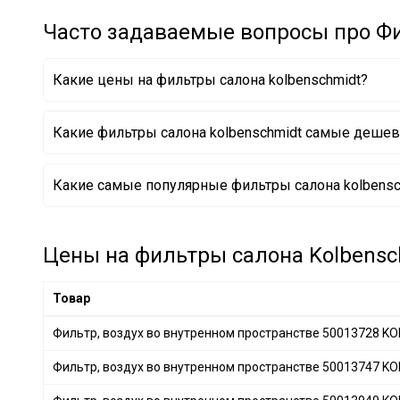
KIA
+ 4
Часто задаваемые вопросы про Фи
SUZUKI
+ 3
GENERAL MOTORS
+ 5
Какие цены на фильтры салона kolbenschmidt?
MAZDA
+ 5
OPEL
+ 3
Какие фильтры салона kolbenschmidt самые деше
CITROËN
+ 1
CHERY
+ 4
Фильтр, воздух во внутренном пространстве 5001
Какие самые популярные фильтры салона kolbensch
GEELY
+ 1
Фильтр, воздух во внутренном пространстве 5001
Фильтр, воздух во внутренном пространстве 5001
Фильтр, воздух во внутренном пространстве 5001
Фильтр, воздух во внутренном пространстве 5001
Цены на фильтры салона Kolbensch
Фильтр, воздух во внутренном пространстве 5001
Фильтр, воздух во внутренном пространстве 5001
Товар
Фильтр, воздух во внутренном пространстве 5001
Фильтр, воздух во внутренном пространстве 50013728 
Фильтр, воздух во внутренном пространстве 50013747 