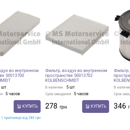
здух во внутренном
Фильтр, воздух во внутренном
Фильтр,
ве 50013700
пространстве 50013702
простра
HMIDT
KOLBENSCHMIDT
KOLBEN
 шт.
5 шт.
В наличии:
В наличи
5 часов
5 часов
я:
Срок ожидания:
Срок ожи
278
346
КУПИТЬ
КУПИТЬ
 1 пропозиції від 285 грн