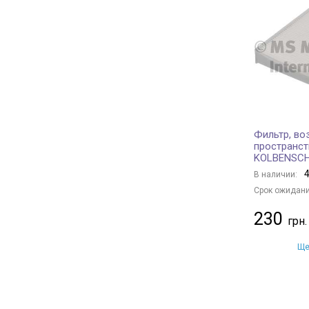
HYUNDAI
+ 37
PEUGEOT
+ 10
RENAULT
+ 29
MERCEDES-BENZ
+ 28
FORD
+ 13
LAND ROVER
+ 7
VOLVO
+ 5
Фильтр, во
пространст
BMW
+ 18
KOLBENSC
BENTLEY
+ 1
4
В наличии:
PORSCHE
+ 4
Срок ожидани
IVECO
+ 1
230
FIAT
+ 1
VAG
+ 24
Ще
CITROËN/PEUGEOT
+ 9
JAGUAR
+ 1
HONDA
+ 5