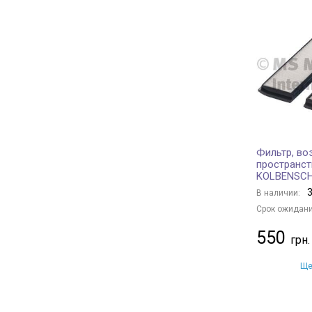
Borsehung
+ 21
JC PREMIUM
+ 125
BAPMIC
+ 2
BSG
+ 1
MANN-FILTER
+ 591
KAVO PARTS
+ 150
CHAMPION
+ 140
FRAM
+ 7
Фильтр, во
пространст
TECNECO FILTERS
+ 7
KOLBENSC
DENSO
+ 88
3
В наличии:
HENGST FILTER
+ 101
Срок ожидани
MANDO
+ 44
550
MECAFILTER
+ 1
Ще
KAMOKA
+ 1
JAPANPARTS
+ 145
NIPPARTS
+ 56