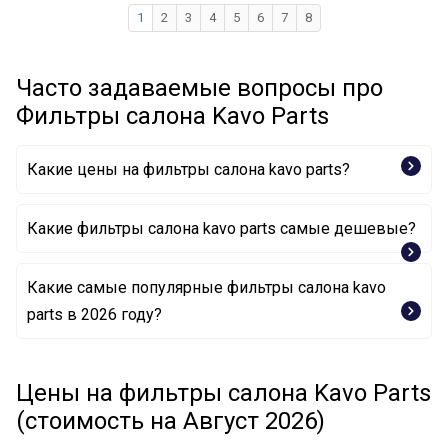
1
2
3
4
5
6
7
8
Часто задаваемые вопросы про
Фильтры салона Kavo Parts
Какие цены на фильтры салона kavo parts?
Какие фильтры салона kavo parts самые дешевые?
Какие самые популярные фильтры салона kavo
Фильтр, воздух во внутренном пространстве DC-
parts в 2026 году?
7106 KAVO PARTS
Фильтр, воздух во внутренном пространстве CC-
Фильтр, воздух во внутренном пространстве HC-
701 KAVO PARTS
8244C KAVO PARTS
Цены на фильтры салона Kavo Parts
Фильтр, воздух во внутренном пространстве KC-
Фильтр, воздух во внутренном пространстве MC-
6111 KAVO PARTS
(стоимость на Август 2026)
4017C KAVO PARTS