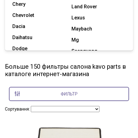
Chery
Land Rover
Chevrolet
Lexus
Dacia
Maybach
Daihatsu
Mg
Dodge
Ssangyong
Geely
Subaru
Больше 150 фильтры салона kavo parts в
Great Wall
каталоге интернет-магазина
Tesla
Haval
Zaz
Hummer
ФИЛЬТР
Показать все марки
Сортування: