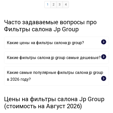
1
2
3
4
Часто задаваемые вопросы про
Фильтры салона Jp Group
Какие цены на фильтры салона jp group?
Какие фильтры салона jp group самые дешевые?
Какие самые популярные фильтры салона jp group
Фильтр, воздух во внутренном пространстве
в 2026 году?
1228101300 JP GROUP
Фильтр, воздух во внутренном пространстве
Фильтр, воздух во внутренном пространстве
1128100100 JP GROUP
1128100200 JP GROUP
Цены на фильтры салона Jp Group
Фильтр, воздух во внутренном пространстве
Фильтр, воздух во внутренном пространстве
1228101100 JP GROUP
(стоимость на Август 2026)
1228101700 JP GROUP