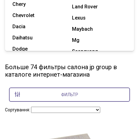
Chery
Land Rover
Chevrolet
Lexus
Dacia
Maybach
Daihatsu
Mg
Dodge
Ssangyong
Geely
Subaru
Больше 74 фильтры салона jp group в
Great Wall
каталоге интернет-магазина
Tesla
Haval
Zaz
Hummer
ФИЛЬТР
Показать все марки
Сортування: