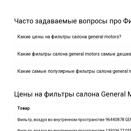
PURFLUX
+ 341
Borsehung
+ 21
Часто задаваемые вопросы про Фи
JC PREMIUM
+ 125
BAPMIC
+ 2
Какие цены на фильтры салона general motors?
BSG
+ 1
MANN-FILTER
+ 591
Какие фильтры салона general motors самые деше
KAVO PARTS
+ 150
CHAMPION
+ 140
Фильтр, воздух во внутренном пространстве 9598
Какие самые популярные фильтры салона general m
FRAM
+ 7
Фильтр, воздух во внутренном пространстве 1350
TECNECO FILTERS
+ 7
Фильтр, воздух во внутренном пространстве 1350
DENSO
+ 88
Цены на фильтры салона General M
HENGST FILTER
+ 101
MANDO
+ 44
Товар
MECAFILTER
+ 1
Фильтр, воздух во внутренном пространстве 96440878 
KAMOKA
+ 1
JAPANPARTS
+ 145
Фильтр, воздух во внутренном пространстве 13503677 