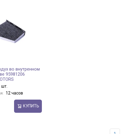
здух во внутренном
ве 95981206
MOTORS
 шт.
12 часов
я:
КУПИТЬ
1