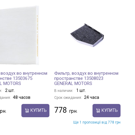
 воздух во внутренном
Фильтр, воздух во внутренном
нстве 13503675
пространстве 13508023
L MOTORS
GENERAL MOTORS
2 шт.
1 шт.
и:
В наличии:
48 часов
24 часа
дания:
Срок ожидания:
778
КУПИТЬ
КУПИТЬ
Ще 1 пропозиції від 778 грн