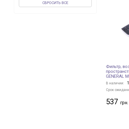
CБРОСИТЬ ВСЕ
JP GROUP
+ 74
PROFIT
+ 136
MEAT & DORIA
+ 37
vika
+ 37
ASHIKA
+ 70
CORTECO
+ 187
JAPKO
+ 94
WIX FILTERS
+ 419
Фильтр, во
UFI
+ 231
пространст
GENERAL 
MAGNETI MARELLI
+ 110
1
В наличии:
KOLBENSCHMIDT
+ 122
Срок ожидани
VALEO
+ 85
537
MFILTER
+ 91
JS ASAKASHI
+ 42
BLUE PRINT
+ 385
FLEETGUARD
+ 5