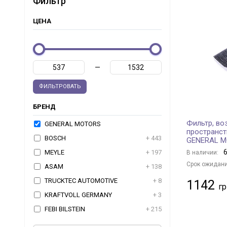
Фильтр
ЦЕНА
—
ФИЛЬТРОВАТЬ
БРЕНД
Фильтр, во
GENERAL MOTORS
пространст
BOSCH
+ 443
GENERAL 
6
MEYLE
+ 197
В наличии:
Срок ожидани
ASAM
+ 138
TRUCKTEC AUTOMOTIVE
+ 8
1142
KRAFTVOLL GERMANY
+ 3
FEBI BILSTEIN
+ 215
TOPRAN
+ 2