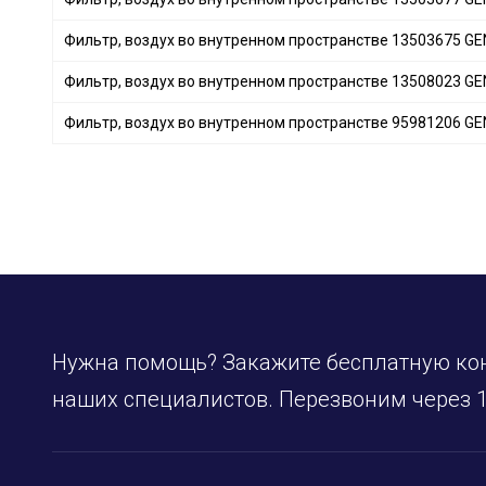
NIPPARTS
+ 56
Фильтр, воздух во внутренном пространстве 13503675 
HERTH+BUSS JAKOPARTS
+ 172
Фильтр, воздух во внутренном пространстве 13508023 
FILTRON
+ 22
DELPHI
+ 66
Фильтр, воздух во внутренном пространстве 95981206 
KNECHT
+ 308
MAHLE
+ 215
DENCKERMANN
+ 306
ALCO FILTER
+ 30
CLEAN FILTERS
+ 10
PURRO
+ 323
SOFIMA
+ 114
STARLINE
+ 147
Нужна помощь? Закажите бесплатную ко
SpeedMate
+ 1
наших специалистов. Перезвоним через 1
NISSAN
+ 14
MITSUBISHI
+ 7
SUBARU
+ 4