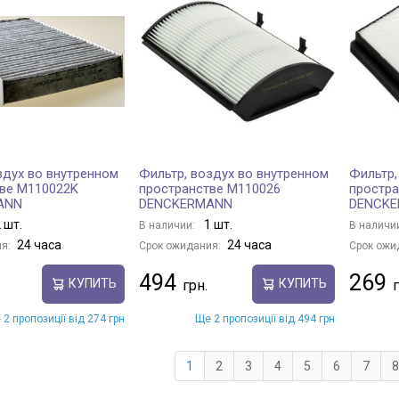
здух во внутренном
Фильтр, воздух во внутренном
Фильтр,
ве M110022K
пространстве M110026
простра
ANN
DENCKERMANN
DENCK
 шт.
1 шт.
В наличии:
В наличи
24 часа
24 часа
я:
Срок ожидания:
Срок ожи
494
269
КУПИТЬ
КУПИТЬ
 2 пропозиції від 274 грн
Ще 2 пропозиції від 494 грн
1
2
3
4
5
6
7
8