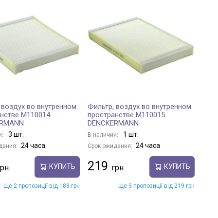
 воздух во внутренном
Фильтр, воздух во внутренном
нстве M110014
пространстве M110015
ERMANN
DENCKERMANN
3 шт.
1 шт.
и:
В наличии:
24 часа
24 часа
дания:
Срок ожидания:
219
КУПИТЬ
КУПИТЬ
Ще 2 пропозиції від 188 грн
Ще 3 пропозиції від 219 грн