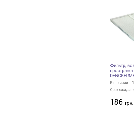
PURFLUX
+ 341
Borsehung
+ 21
JC PREMIUM
+ 125
BAPMIC
+ 2
BSG
+ 1
MANN-FILTER
+ 591
KAVO PARTS
+ 150
CHAMPION
+ 140
Фильтр, во
пространст
FRAM
+ 7
DENCKERM
TECNECO FILTERS
+ 7
1
В наличии:
DENSO
+ 88
Срок ожидани
HENGST FILTER
+ 101
186
MANDO
+ 44
MECAFILTER
+ 1
KAMOKA
+ 1
JAPANPARTS
+ 145