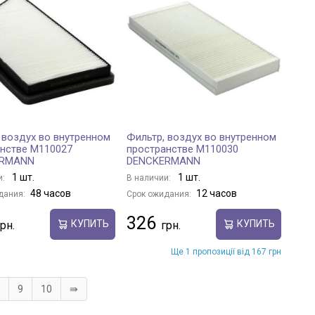
 воздух во внутренном
Фильтр, воздух во внутренном
нстве M110027
пространстве M110030
ERMANN
DENCKERMANN
1 шт.
1 шт.
и:
В наличии:
48 часов
12 часов
дания:
Срок ожидания:
326
КУПИТЬ
КУПИТЬ
Ще 1 пропозиції від 167 грн
9
10
⇛