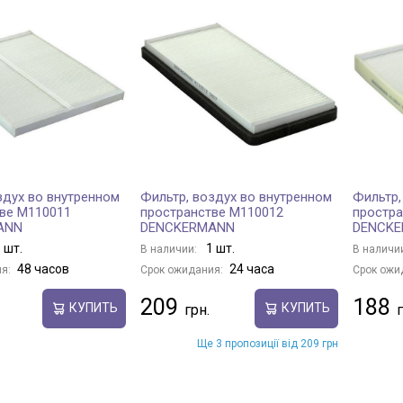
здух во внутренном
Фильтр, воздух во внутренном
Фильтр,
ве M110011
пространстве M110012
простра
ANN
DENCKERMANN
DENCK
 шт.
1 шт.
В наличии:
В наличи
48 часов
24 часа
я:
Срок ожидания:
Срок ожи
209
188
КУПИТЬ
КУПИТЬ
Ще 3 пропозиції від 209 грн