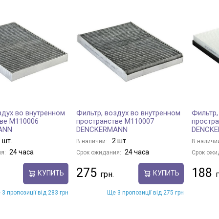
здух во внутренном
Фильтр, воздух во внутренном
Фильтр,
ве M110006
пространстве M110007
простра
ANN
DENCKERMANN
DENCK
 шт.
2 шт.
В наличии:
В наличи
24 часа
24 часа
я:
Срок ожидания:
Срок ожи
275
188
КУПИТЬ
КУПИТЬ
 3 пропозиції від 283 грн
Ще 3 пропозиції від 275 грн