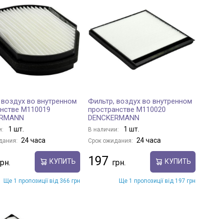
 воздух во внутренном
Фильтр, воздух во внутренном
нстве M110019
пространстве M110020
ERMANN
DENCKERMANN
1 шт.
1 шт.
и:
В наличии:
24 часа
24 часа
дания:
Срок ожидания:
197
КУПИТЬ
КУПИТЬ
Ще 1 пропозиції від 366 грн
Ще 1 пропозиції від 197 грн