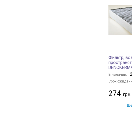
HYUNDAI
+ 38
PEUGEOT
+ 10
RENAULT
+ 29
MERCEDES-BENZ
+ 28
FORD
+ 13
LAND ROVER
+ 7
VOLVO
+ 5
Фильтр, во
пространст
BMW
+ 18
DENCKERM
BENTLEY
+ 1
2
В наличии:
PORSCHE
+ 4
Срок ожидани
IVECO
+ 1
274
FIAT
+ 1
VAG
+ 24
Ще
CITROËN/PEUGEOT
+ 9
JAGUAR
+ 1
HONDA
+ 5