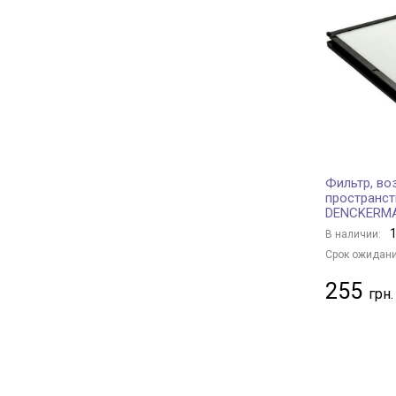
NIPPARTS
+ 56
HERTH+BUSS JAKOPARTS
+ 172
FILTRON
+ 22
DELPHI
+ 66
KNECHT
+ 308
MAHLE
+ 215
ALCO FILTER
+ 30
Фильтр, во
CLEAN FILTERS
+ 10
пространст
DENCKERM
PURRO
+ 323
1
В наличии:
SOFIMA
+ 114
Срок ожидани
STARLINE
+ 147
255
SpeedMate
+ 1
NISSAN
+ 14
MITSUBISHI
+ 7
SUBARU
+ 3
TOYOTA
+ 16