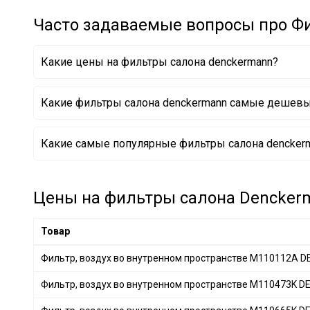
KIA
+ 4
Часто задаваемые вопросы про Ф
SUZUKI
+ 3
GENERAL MOTORS
+ 5
Какие цены на фильтры салона denckermann?
MAZDA
+ 5
OPEL
+ 3
Какие фильтры салона denckermann самые дешев
CITROËN
+ 1
CHERY
+ 4
Фильтр, воздух во внутренном пространстве M11
Какие самые популярные фильтры салона denckerm
GEELY
+ 1
Фильтр, воздух во внутренном пространстве M11
Фильтр, воздух во внутренном пространстве M11
Фильтр, воздух во внутренном пространстве M11
Фильтр, воздух во внутренном пространстве M11
Цены на фильтры салона Denckerm
Фильтр, воздух во внутренном пространстве M11
Фильтр, воздух во внутренном пространстве M11
Товар
Фильтр, воздух во внутренном пространстве M11
Фильтр, воздух во внутренном пространстве M110112A
Фильтр, воздух во внутренном пространстве M110473K