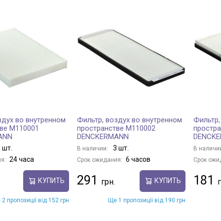
здух во внутренном
Фильтр, воздух во внутренном
Фильтр,
ве M110001
пространстве M110002
простра
ANN
DENCKERMANN
DENCK
 шт.
3 шт.
В наличии:
В наличи
24 часа
6 часов
я:
Срок ожидания:
Срок ожи
291
181
КУПИТЬ
КУПИТЬ
 2 пропозиції від 152 грн
Ще 1 пропозиції від 190 грн