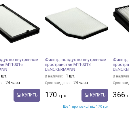
здух во внутренном
Фильтр, воздух во внутренном
Фильтр,
ве M110016
пространстве M110018
простра
ANN
DENCKERMANN
DENCK
 шт.
1 шт.
В наличии:
В наличи
24 часа
24 часа
я:
Срок ожидания:
Срок ожи
170
366
КУПИТЬ
КУПИТЬ
Ще 1 пропозиції від 170 грн