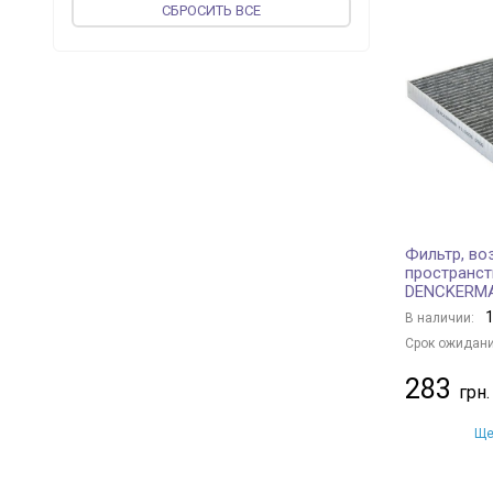
CБРОСИТЬ ВСЕ
JP GROUP
+ 74
PROFIT
+ 136
MEAT & DORIA
+ 37
vika
+ 37
ASHIKA
+ 71
CORTECO
+ 187
JAPKO
+ 94
WIX FILTERS
+ 419
Фильтр, во
UFI
+ 231
пространст
DENCKERM
MAGNETI MARELLI
+ 110
1
В наличии:
KOLBENSCHMIDT
+ 122
Срок ожидани
VALEO
+ 85
283
MFILTER
+ 91
JS ASAKASHI
+ 42
Ще
BLUE PRINT
+ 385
FLEETGUARD
+ 5