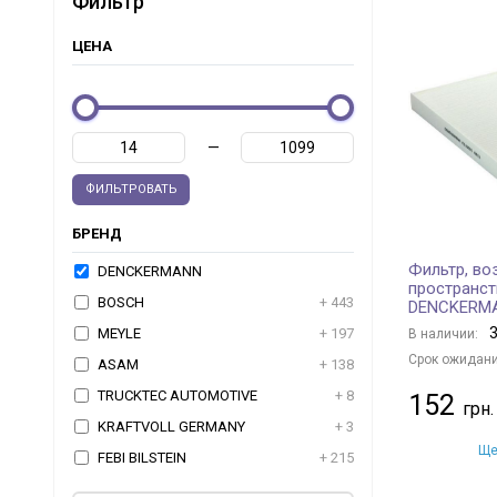
Фильтр
ЦЕНА
—
ФИЛЬТРОВАТЬ
БРЕНД
Фильтр, во
DENCKERMANN
пространст
BOSCH
+ 443
DENCKERM
3
MEYLE
+ 197
В наличии:
Срок ожидани
ASAM
+ 138
TRUCKTEC AUTOMOTIVE
+ 8
152
KRAFTVOLL GERMANY
+ 3
Ще
FEBI BILSTEIN
+ 215
TOPRAN
+ 2