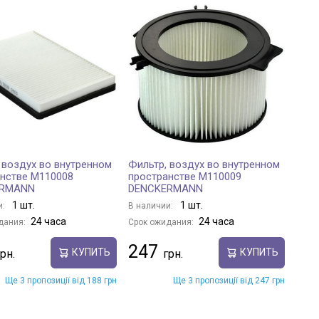
 воздух во внутренном
Фильтр, воздух во внутренном
нстве M110008
пространстве M110009
ERMANN
DENCKERMANN
1 шт.
1 шт.
и:
В наличии:
24 часа
24 часа
дания:
Срок ожидания:
247
КУПИТЬ
КУПИТЬ
Ще 3 пропозиції від 188 грн
Ще 3 пропозиції від 247 грн