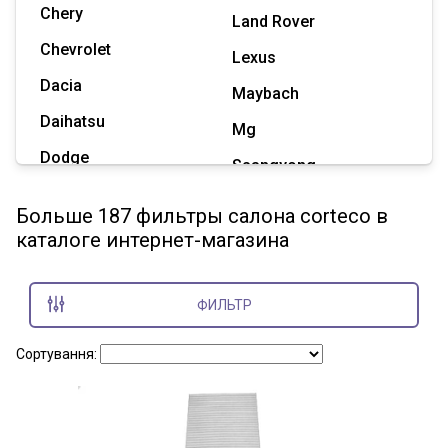
Chery
Land Rover
Chevrolet
Lexus
Dacia
Maybach
Daihatsu
Mg
Dodge
Ssangyong
Geely
Subaru
Больше 187 фильтры салона corteco в
Great Wall
каталоге интернет-магазина
Tesla
Haval
Zaz
Hummer
ФИЛЬТР
Показать все марки
Сортування: