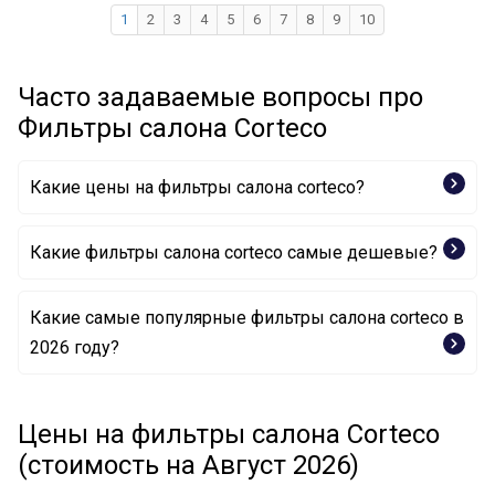
1
2
3
4
5
6
7
8
9
10
Часто задаваемые вопросы про
Фильтры салона Corteco
Какие цены на фильтры салона corteco?
Какие фильтры салона corteco самые дешевые?
Какие самые популярные фильтры салона corteco в
Фильтр, воздух во внутренном пространстве
2026 году?
80001728 CORTECO
Фильтр, воздух во внутренном пространстве
Фильтр, воздух во внутренном пространстве
80000815 CORTECO
80001214 CORTECO
Цены на фильтры салона Corteco
Фильтр, воздух во внутренном пространстве
Фильтр, воздух во внутренном пространстве
21652709 CORTECO
(стоимость на Август 2026)
80004551 CORTECO