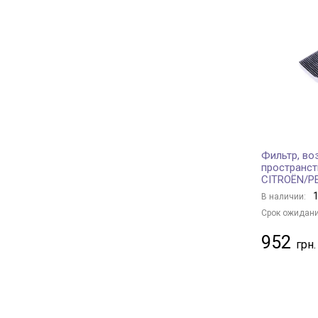
PURFLUX
+ 341
Borsehung
+ 21
JC PREMIUM
+ 125
BAPMIC
+ 2
BSG
+ 1
MANN-FILTER
+ 591
KAVO PARTS
+ 150
CHAMPION
+ 140
Фильтр, во
пространст
FRAM
+ 7
CITROËN/P
TECNECO FILTERS
+ 7
1
В наличии:
DENSO
+ 88
Срок ожидани
HENGST FILTER
+ 101
952
MANDO
+ 44
MECAFILTER
+ 1
KAMOKA
+ 1
JAPANPARTS
+ 145