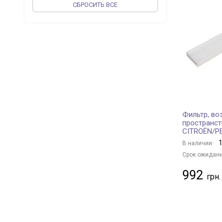
CБРОСИТЬ ВСЕ
JP GROUP
+ 74
PROFIT
+ 136
MEAT & DORIA
+ 37
vika
+ 37
ASHIKA
+ 71
CORTECO
+ 187
JAPKO
+ 94
WIX FILTERS
+ 419
Фильтр, во
UFI
+ 231
пространст
CITROËN/P
MAGNETI MARELLI
+ 110
1
В наличии:
KOLBENSCHMIDT
+ 122
Срок ожидани
VALEO
+ 85
992
MFILTER
+ 91
JS ASAKASHI
+ 42
BLUE PRINT
+ 385
FLEETGUARD
+ 5