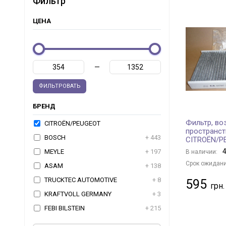
Фильтр
ЦЕНА
—
ФИЛЬТРОВАТЬ
БРЕНД
Фильтр, во
CITROËN/PEUGEOT
пространст
BOSCH
+ 443
CITROËN/P
4
MEYLE
+ 197
В наличии:
Срок ожидани
ASAM
+ 138
TRUCKTEC AUTOMOTIVE
+ 8
595
KRAFTVOLL GERMANY
+ 3
FEBI BILSTEIN
+ 215
TOPRAN
+ 2