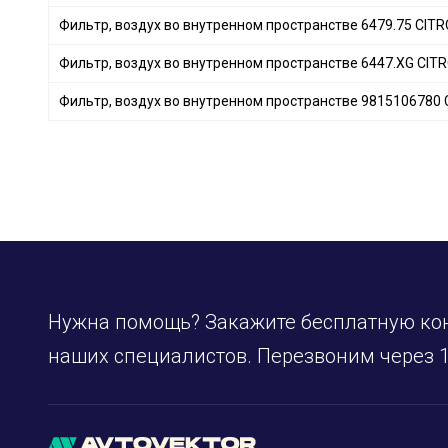
TOYOTA
+ 16
Фильтр, воздух во внутренном пространстве 6479.75 CI
HYUNDAI
+ 38
Фильтр, воздух во внутренном пространстве 6447.XG CI
PEUGEOT
+ 10
Фильтр, воздух во внутренном пространстве 981510678
RENAULT
+ 29
MERCEDES-BENZ
+ 28
FORD
+ 13
LAND ROVER
+ 7
VOLVO
+ 5
BMW
+ 18
BENTLEY
+ 1
PORSCHE
+ 4
Нужна помощь? Закажите бесплатную ко
IVECO
+ 1
наших специалистов. Перезвоним через 1
FIAT
+ 1
VAG
+ 24
JAGUAR
+ 1
HONDA
+ 5