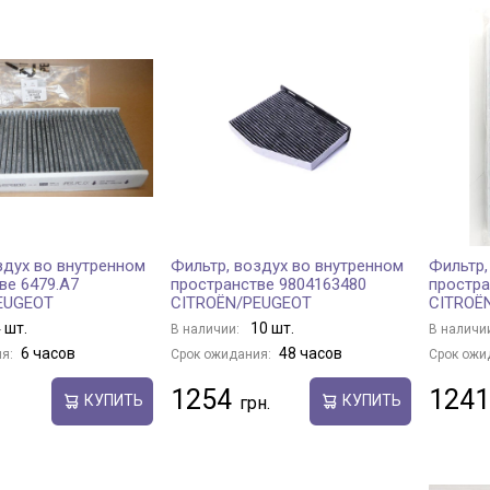
здух во внутренном
Фильтр, воздух во внутренном
Фильтр,
ве 6479.A7
пространстве 9804163480
простра
EUGEOT
CITROËN/PEUGEOT
CITROË
 шт.
10 шт.
В наличии:
В наличи
6 часов
48 часов
я:
Срок ожидания:
Срок ожи
1254
1241
КУПИТЬ
КУПИТЬ