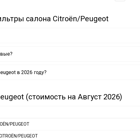
льтры салона Citroën/Peugeot
евые?
.TA CITROËN/PEUGEOT
eugeot в 2026 году?
.A7 CITROËN/PEUGEOT
351080* CITROËN/PEUGEOT
eugeot (стоимость на Август 2026)
TROËN/PEUGEOT
0 CITROËN/PEUGEOT