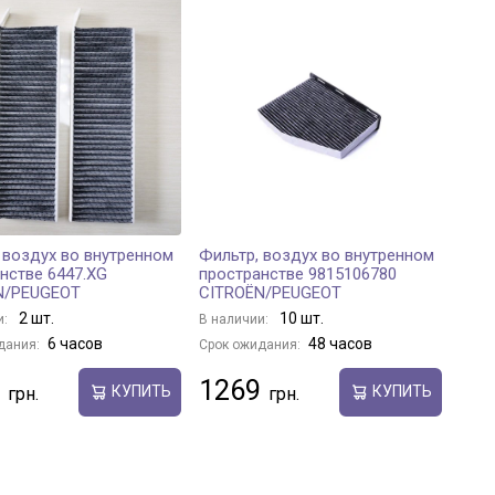
 воздух во внутренном
Фильтр, воздух во внутренном
нстве 6447.XG
пространстве 9815106780
N/PEUGEOT
CITROËN/PEUGEOT
2 шт.
10 шт.
и:
В наличии:
6 часов
48 часов
дания:
Срок ожидания:
1269
КУПИТЬ
КУПИТЬ