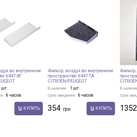
здух во внутренном
Фильтр, воздух во внутренном
Фильтр,
ве 6447.XF
пространстве 6447.TA
простра
EUGEOT
CITROËN/PEUGEOT
CITROË
 шт.
1 шт.
В наличии:
В наличи
6 часов
6 часов
я:
Срок ожидания:
Срок ожи
354
1352
КУПИТЬ
КУПИТЬ