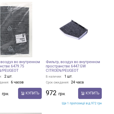
 воздух во внутренном
Фильтр, воздух во внутренном
нстве 6479.75
пространстве 6447.GW
N/PEUGEOT
CITROËN/PEUGEOT
2 шт.
1 шт.
и:
В наличии:
6 часов
24 часа
дания:
Срок ожидания:
972
КУПИТЬ
КУПИТЬ
Ще 1 пропозиції від 972 грн