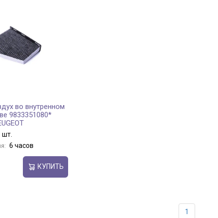
здух во внутренном
ве 9833351080*
EUGEOT
 шт.
6 часов
я:
КУПИТЬ
1