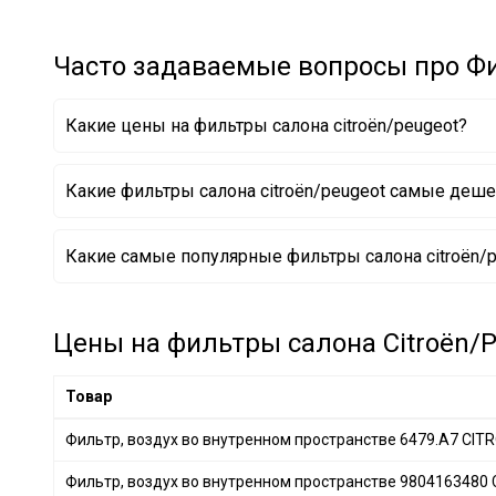
NIPPARTS
+ 56
HERTH+BUSS JAKOPARTS
+ 172
Часто задаваемые вопросы про Фи
FILTRON
+ 22
DELPHI
+ 66
Какие цены на фильтры салона citroën/peugeot?
KNECHT
+ 308
MAHLE
+ 215
Какие фильтры салона citroën/peugeot самые деш
DENCKERMANN
+ 305
ALCO FILTER
+ 30
Фильтр, воздух во внутренном пространстве 6447
Какие самые популярные фильтры салона citroën/p
Фильтр, воздух во внутренном пространстве 6479
CLEAN FILTERS
+ 10
Фильтр, воздух во внутренном пространстве 9833
PURRO
+ 323
SOFIMA
+ 114
Цены на фильтры салона Citroën/P
STARLINE
+ 147
SpeedMate
+ 1
Товар
NISSAN
+ 14
Фильтр, воздух во внутренном пространстве 6479.A7 CI
MITSUBISHI
+ 7
Фильтр, воздух во внутренном пространстве 980416348
SUBARU
+ 3