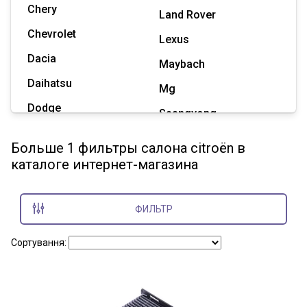
Chery
Land Rover
Chevrolet
Lexus
Dacia
Maybach
Daihatsu
Mg
Dodge
Ssangyong
Geely
Subaru
Больше 1 фильтры салона citroën в
Great Wall
каталоге интернет-магазина
Tesla
Haval
Zaz
Hummer
ФИЛЬТР
Показать все марки
Сортування: