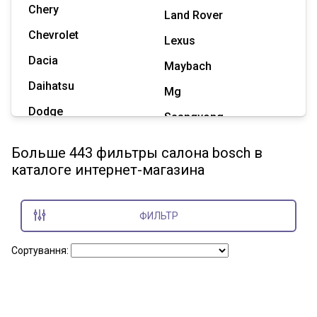
Chery
Land Rover
Chevrolet
Lexus
Dacia
Maybach
Daihatsu
Mg
Dodge
Ssangyong
Geely
Subaru
Больше 443 фильтры салона bosch в
Great Wall
каталоге интернет-магазина
Tesla
Haval
Zaz
Hummer
ФИЛЬТР
Показать все марки
Сортування: