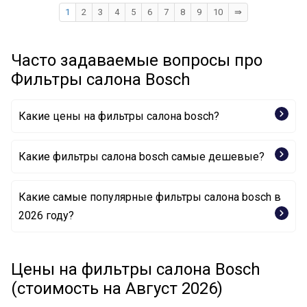
1
2
3
4
5
6
7
8
9
10
⇛
Часто задаваемые вопросы про
Фильтры салона Bosch
Какие цены на фильтры салона bosch?
Какие фильтры салона bosch самые дешевые?
Какие самые популярные фильтры салона bosch в
Фильтр, воздух во внутренном пространстве 1 987
2026 году?
432 097 BOSCH
Фильтр, воздух во внутренном пространстве 1 987
Фильтр, воздух во внутренном пространстве 1 987
432 397 BOSCH
435 010 BOSCH
Цены на фильтры салона Bosch
Фильтр, воздух во внутренном пространстве 0 986
Фильтр, воздух во внутренном пространстве 0 986
628 583 BOSCH
(стоимость на Август 2026)
628 623 BOSCH