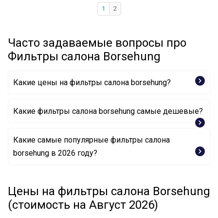
1
2
Часто задаваемые вопросы про
Фильтры салона Borsehung
Какие цены на фильтры салона borsehung?
Какие фильтры салона borsehung самые дешевые?
Какие самые популярные фильтры салона
Фильтр, воздух во внутренном пространстве
borsehung в 2026 году?
B10514 Borsehung
Фильтр, воздух во внутренном пространстве
B10529 Borsehung
Цены на фильтры салона Borsehung
Фильтр, воздух во внутренном пространстве
B10541 Borsehung
(стоимость на Август 2026)