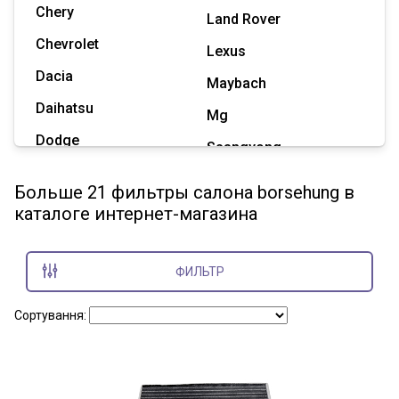
Chery
Land Rover
Chevrolet
Lexus
Dacia
Maybach
Daihatsu
Mg
Dodge
Ssangyong
Geely
Subaru
Больше 21 фильтры салона borsehung в
Great Wall
каталоге интернет-магазина
Tesla
Haval
Zaz
Hummer
ФИЛЬТР
Показать все марки
Сортування: