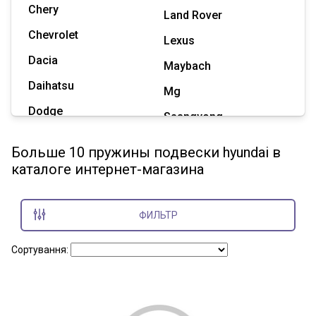
Chery
Land Rover
Chevrolet
Lexus
Dacia
Maybach
Daihatsu
Mg
Dodge
Ssangyong
Geely
Subaru
Больше 10 пружины подвески hyundai в
Great Wall
каталоге интернет-магазина
Tesla
Haval
Zaz
Hummer
ФИЛЬТР
Показать все марки
Сортування: