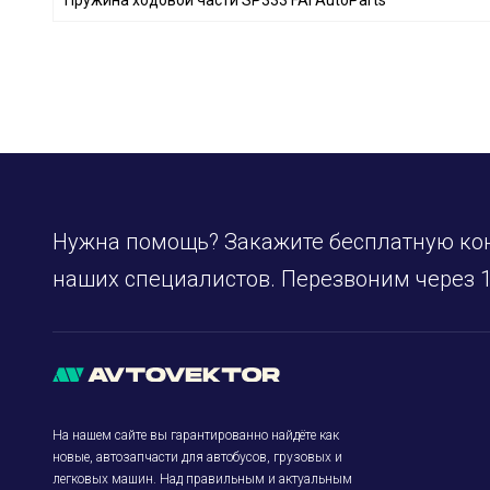
EIBACH
+ 230
GH
+ 1
HERTH+BUSS JAKOPARTS
+ 1
TRW
+ 1
KYB
+ 1269
MONROE
+ 416
JAPANPARTS
+ 757
Нужна помощь? Закажите бесплатную ко
ASHIKA
+ 30
JAPKO
+ 358
наших специалистов. Перезвоним через 1
MERCEDES-BENZ
+ 6
VAG
+ 31
CITROËN
+ 19
RENAULT
+ 38
BMW
+ 3
На нашем сайте вы гарантированно найдёте как
OPEL
+ 23
новые, автозапчасти для автобусов, грузовых и
легковых машин. Над правильным и актуальным
CITROËN/PEUGEOT
+ 6