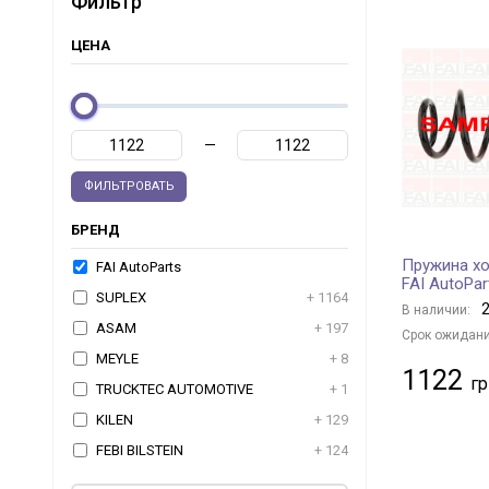
Фильтр
ЦЕНА
—
ФИЛЬТРОВАТЬ
БРЕНД
Пружина хо
FAI AutoParts
FAI AutoPar
SUPLEX
+ 1164
2
В наличии:
ASAM
+ 197
Срок ожидани
MEYLE
+ 8
1122
TRUCKTEC AUTOMOTIVE
+ 1
KILEN
+ 129
FEBI BILSTEIN
+ 124
JP GROUP
+ 83