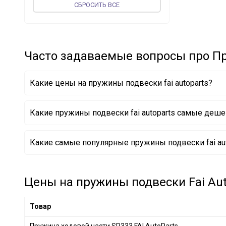
CБРОСИТЬ ВСЕ
CS Germany
+ 694
PROFIT
+ 183
BILSTEIN
+ 125
Часто задаваемые вопросы про Пр
LESJÖFORS
+ 1858
vika
+ 29
WABCO
+ 1
Какие цены на пружины подвески fai autoparts?
SPIDAN
+ 1
NK
+ 60
Какие пружины подвески fai autoparts самые деш
MAPCO
+ 3
Пружина ходовой части SP333 FAI AutoParts
FAG
+ 4
Какие самые популярные пружины подвески fai aut
SACHS
+ 527
Magnum Technology
+ 651
Цены на пружины подвески Fai Auto
BLUE PRINT
+ 1
OPTIMAL
+ 167
Товар
Borsehung
+ 14
SATO tech
+ 43
Пружина ходовой части SP333 FAI AutoParts