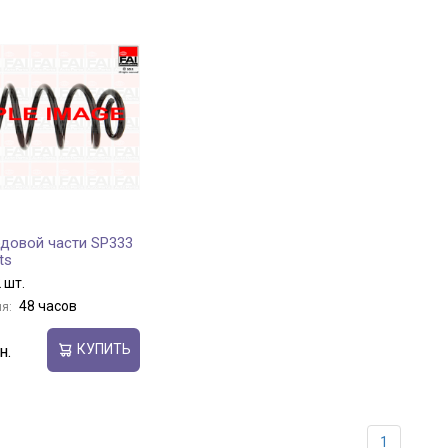
довой части SP333
ts
 шт.
48 часов
я:
КУПИТЬ
1