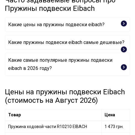
Часто задаваемые вопросы про
Пружины подвески Eibach
Какие цены на пружины подвески eibach?
Какие пружины подвески eibach самые дешевые?
Какие самые популярные пружины подвески
Пружина ходовой части R10309 EIBACH
eibach в 2026 году?
Пружина ходовой части R10476 EIBACH
Пружина ходовой части R10275 EIBACH
Цены на пружины подвески Eibach
Пружина ходовой части R10046 EIBACH
(стоимость на Август 2026)
Товар
Цена
Пружина ходовой части R10210 EIBACH
1 473 грн.