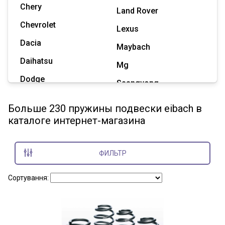
Chery
Land Rover
Chevrolet
Lexus
Dacia
Maybach
Daihatsu
Mg
Dodge
Ssangyong
Geely
Subaru
Больше 230 пружины подвески eibach в
Great Wall
каталоге интернет-магазина
Tesla
Haval
Zaz
Hummer
ФИЛЬТР
Показать все марки
Сортування: