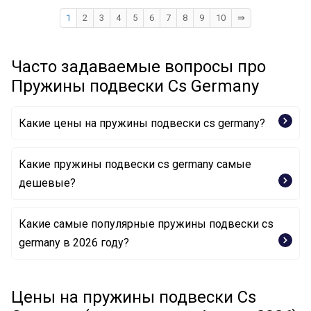
1
2
3
4
5
6
7
8
9
10
⇛
Часто задаваемые вопросы про
Пружины подвески Cs Germany
Какие цены на пружины подвески cs germany?
Какие пружины подвески cs germany самые
дешевые?
Какие самые популярные пружины подвески cs
Пружина ходовой части 14.774.414 CS Germany
germany в 2026 году?
Пружина ходовой части 14.950.229 CS Germany
Цены на пружины подвески Cs
Пружина ходовой части 14.319.414 CS Germany