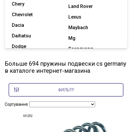
Chery
Land Rover
Chevrolet
Lexus
Dacia
Maybach
Daihatsu
Mg
Dodge
Ssangyong
Geely
Subaru
Больше 694 пружины подвески cs germany
Great Wall
в каталоге интернет-магазина
Tesla
Haval
Zaz
Hummer
ФИЛЬТР
Показать все марки
Сортування: