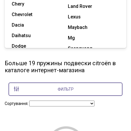
Chery
Land Rover
Chevrolet
Lexus
Dacia
Maybach
Daihatsu
Mg
Dodge
Ssangyong
Geely
Subaru
Больше 19 пружины подвески citroën в
Great Wall
каталоге интернет-магазина
Tesla
Haval
Zaz
Hummer
ФИЛЬТР
Показать все марки
Сортування: