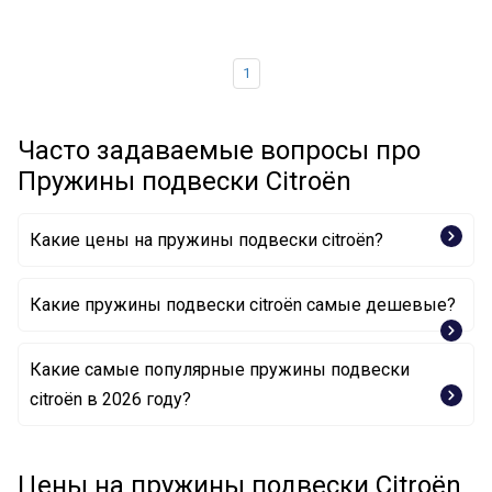
1
Часто задаваемые вопросы про
Пружины подвески Citroën
Какие цены на пружины подвески citroën?
Какие пружины подвески citroën самые дешевые?
Какие самые популярные пружины подвески
Пружина ходовой части 5102.J9 CITROËN
citroën в 2026 году?
Пружина ходовой части 5002.XA CITROËN
Цены на пружины подвески Citroën
Пружина ходовой части 5002.XC CITROËN