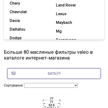
Chery
Land Rover
Chevrolet
Lexus
Dacia
Maybach
Daihatsu
Mg
Dodge
Ssangyong
Geely
Subaru
Больше 80 масляные фильтры valeo в
Great Wall
каталоге интернет-магазина
Tesla
Haval
Zaz
Hummer
ФИЛЬТР
Показать все марки
Сортування: