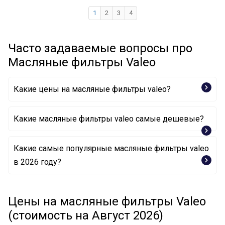
1
2
3
4
Часто задаваемые вопросы про
Масляные фильтры Valeo
Какие цены на масляные фильтры valeo?
Какие масляные фильтры valeo самые дешевые?
Какие самые популярные масляные фильтры valeo
Масляный фильтр 586624 VALEO
в 2026 году?
Масляный фильтр 586539 VALEO
Масляный фильтр 586563 VALEO
Масляный фильтр 586553 VALEO
Масляный фильтр 586002 VALEO
Цены на масляные фильтры Valeo
Масляный фильтр 586561 VALEO
(стоимость на Август 2026)
Масляный фильтр 586039 VALEO