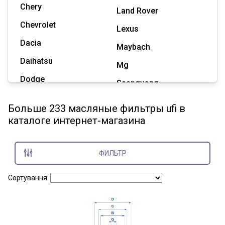
Chery
Land Rover
Chevrolet
Lexus
Dacia
Maybach
Daihatsu
Mg
Dodge
Ssangyong
Geely
Subaru
Больше 233 масляные фильтры ufi в
Great Wall
каталоге интернет-магазина
Tesla
Haval
Zaz
Hummer
ФИЛЬТР
Показать все марки
Сортування: