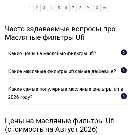
1
2
3
4
5
6
7
8
9
10
⇛
Часто задаваемые вопросы про
Масляные фильтры Ufi
Какие цены на масляные фильтры ufi?
Какие масляные фильтры ufi самые дешевые?
Какие самые популярные масляные фильтры ufi в
Масляный фильтр 23.103.00 UFI
2026 году?
Масляный фильтр 23.129.02 UFI
Масляный фильтр 23.196.00 UFI
Масляный фильтр 23.266.00 UFI
Масляный фильтр 23.436.00 UFI
Цены на масляные фильтры Ufi
Масляный фильтр 23.470.00 UFI
(стоимость на Август 2026)
Масляный фильтр 25.251.00 UFI