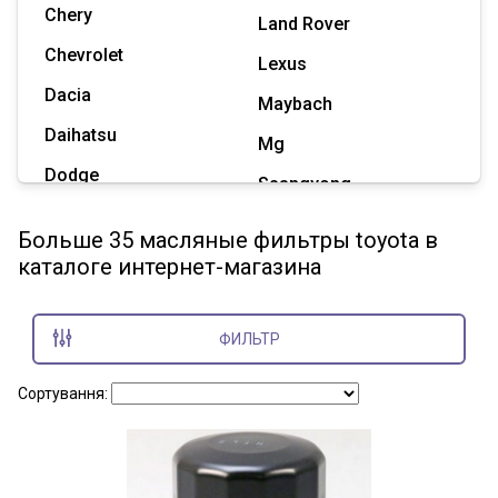
Chery
Land Rover
Chevrolet
Lexus
Dacia
Maybach
Daihatsu
Mg
Dodge
Ssangyong
Geely
Subaru
Больше 35 масляные фильтры toyota в
Great Wall
каталоге интернет-магазина
Tesla
Haval
Zaz
Hummer
ФИЛЬТР
Показать все марки
Сортування: