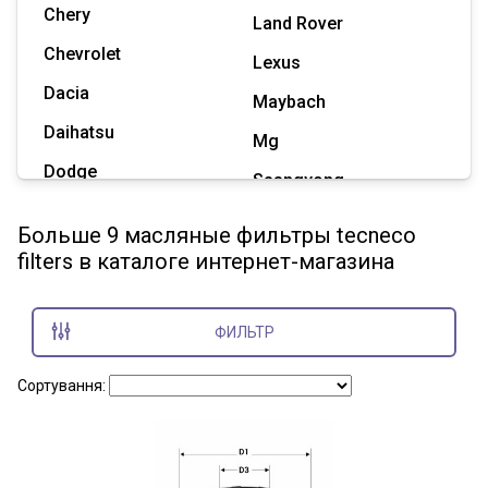
Chery
Land Rover
Chevrolet
Lexus
Dacia
Maybach
Daihatsu
Mg
Dodge
Ssangyong
Geely
Subaru
Больше 9 масляные фильтры tecneco
Great Wall
filters в каталоге интернет-магазина
Tesla
Haval
Zaz
Hummer
ФИЛЬТР
Показать все марки
Сортування: