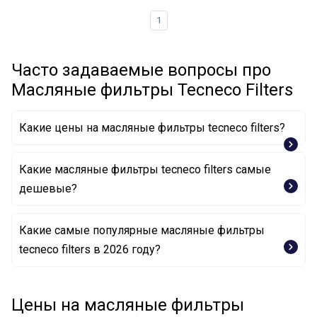
1
Часто задаваемые вопросы про
Масляные фильтры Tecneco Filters
Какие цены на масляные фильтры tecneco filters?
Какие масляные фильтры tecneco filters самые
дешевые?
Какие самые популярные масляные фильтры
Масляный фильтр OL100/79 TECNECO FILTERS
tecneco filters в 2026 году?
Масляный фильтр OL0225E TECNECO FILTERS
Цены на масляные фильтры
Масляный фильтр OL100 TECNECO FILTERS