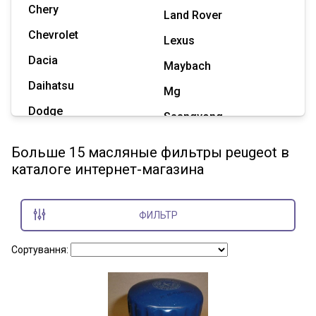
Chery
Land Rover
Chevrolet
Lexus
Dacia
Maybach
Daihatsu
Mg
Dodge
Ssangyong
Geely
Subaru
Больше 15 масляные фильтры peugeot в
Great Wall
каталоге интернет-магазина
Tesla
Haval
Zaz
Hummer
ФИЛЬТР
Показать все марки
Сортування: