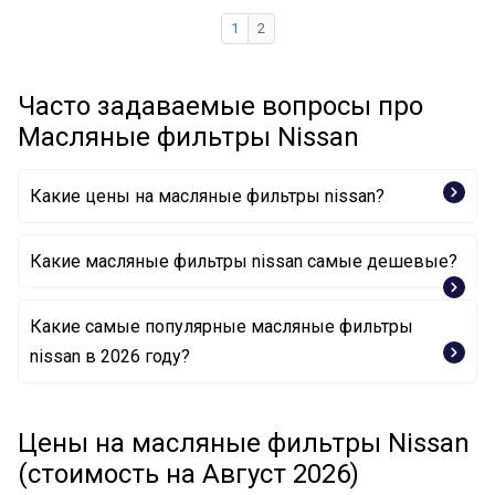
1
2
Часто задаваемые вопросы про
Масляные фильтры Nissan
Какие цены на масляные фильтры nissan?
Какие масляные фильтры nissan самые дешевые?
Какие самые популярные масляные фильтры
Масляный фильтр 1520853J0A NISSAN
nissan в 2026 году?
Масляный фильтр 15208 H8904 NISSAN
Масляный фильтр 1520870J0A NISSAN
Масляный фильтр 1520865F0E NISSAN
Цены на масляные фильтры Nissan
Масляный фильтр 15208H8991 NISSAN
Масляный фильтр 1520831U0B NISSAN
(стоимость на Август 2026)
Масляный фильтр 1520853J0A NISSAN