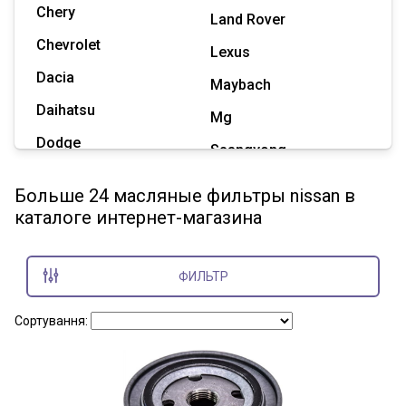
Chery
Land Rover
Chevrolet
Lexus
Dacia
Maybach
Daihatsu
Mg
Dodge
Ssangyong
Geely
Subaru
Больше 24 масляные фильтры nissan в
Great Wall
каталоге интернет-магазина
Tesla
Haval
Zaz
Hummer
ФИЛЬТР
Показать все марки
Сортування: