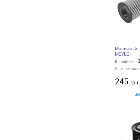
ALCO FILTER
+ 14
AMC Filter
+ 3
KNECHT
+ 306
MAHLE
+ 321
FILTRON
+ 20
Масляный ф
TECNECO FILTERS
+ 9
MEYLE
DONALDSON
+ 81
3
В наличии:
PURRO
+ 109
Срок ожидани
SOFIMA
+ 166
245
STARLINE
+ 86
MFILTER
+ 40
Ще
OPEL
+ 19
DAEWOO
+ 1
FORD
+ 23
PEUGEOT
+ 15
CITROËN
+ 12