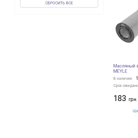
CБРОСИТЬ ВСЕ
vika
+ 50
JP GROUP
+ 47
MEAT & DORIA
+ 141
MAGNETI MARELLI
+ 26
PROFIT
+ 67
UFI
+ 233
CONTINENTAL
+ 1
Масляный ф
ASAM
+ 58
MEYLE
KOLBENSCHMIDT
+ 129
1
В наличии:
WIX FILTERS
+ 406
Срок ожидани
VALEO
+ 80
183
MAPCO
+ 2
DENCKERMANN
+ 181
Ще
BLUE PRINT
+ 276
JC PREMIUM
+ 17
CHAMPION
+ 173