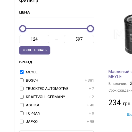
Фильтр
ЦЕНА
—
ФИЛЬТРОВАТЬ
БРЕНД
Масляный ф
MEYLE
MEYLE
BOSCH
+ 381
2
В наличии:
TRUCKTEC AUTOMOTIVE
+ 7
Срок ожидани
KRAFTVOLL GERMANY
+ 2
234
ASHIKA
+ 40
TOPRAN
+ 9
Ще
JAPKO
+ 98
FEBI BILSTEIN
+ 194