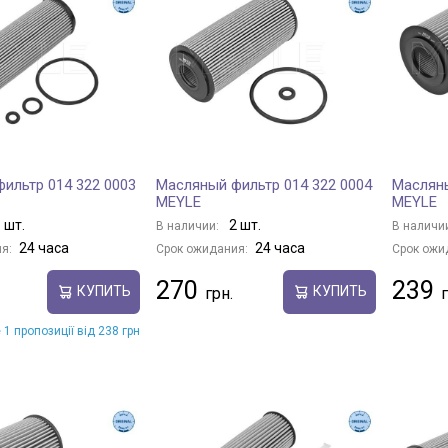
ильтр 014 322 0003
Масляный фильтр 014 322 0004
Масляны
MEYLE
MEYLE
 шт.
2 шт.
В наличии:
В наличи
24 часа
24 часа
я:
Срок ожидания:
Срок ожи
270
239
КУПИТЬ
КУПИТЬ
 1 пропозиції від 238 грн