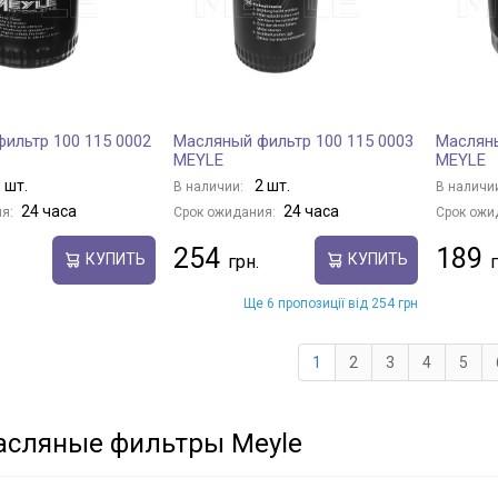
ильтр 100 115 0002
Масляный фильтр 100 115 0003
Масляны
MEYLE
MEYLE
 шт.
2 шт.
В наличии:
В наличи
24 часа
24 часа
я:
Срок ожидания:
Срок ожи
254
189
КУПИТЬ
КУПИТЬ
Ще 6 пропозиції від 254 грн
1
2
3
4
5
асляные фильтры Meyle