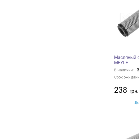
Borsehung
+ 32
BAPMIC
+ 6
BSG
+ 6
JS ASAKASHI
+ 13
FRAM
+ 25
KAVO PARTS
+ 112
Масляный ф
CLEAN FILTERS
+ 12
MEYLE
HENGST FILTER
+ 110
3
В наличии:
MANDO
+ 75
Срок ожидани
KAMOKA
+ 1
238
JAPANPARTS
+ 181
MANN-FILTER
+ 499
Ще
NIPPARTS
+ 53
HERTH+BUSS JAKOPARTS
+ 79
PURFLUX
+ 233
FLEETGUARD
+ 19