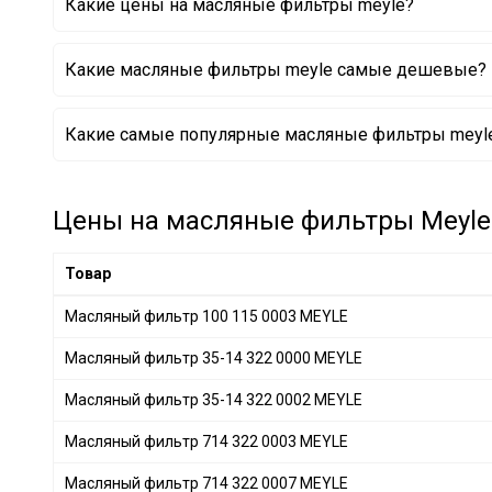
Какие цены на масляные фильтры meyle?
DAF
+ 1
MERCEDES-BENZ
+ 28
Какие масляные фильтры meyle самые дешевые?
BMW
+ 29
IVECO
+ 10
Масляный фильтр 614 065 0004 MEYLE
Какие самые популярные масляные фильтры meyle
VAG
+ 52
Масляный фильтр 100 115 0007 MEYLE
Масляный фильтр 214 322 0002 MEYLE
SSANGYONG
+ 2
Масляный фильтр 28-14 322 0004 MEYLE
GENERAL MOTORS
+ 11
Масляный фильтр 29-14 322 0001 MEYLE
Цены на масляные фильтры Meyle 
Масляный фильтр 30-14 322 0000 MEYLE
PORSCHE
+ 10
Масляный фильтр 014 018 0002 MEYLE
Volkswagen
+ 3
Товар
Масляный фильтр 30-14 322 0008 MEYLE
DAIHATSU
+ 1
Масляный фильтр 100 115 0003 MEYLE
CITROËN/PEUGEOT
+ 9
Масляный фильтр 35-14 322 0000 MEYLE
GREAT WALL
+ 1
GEELY
+ 1
Масляный фильтр 35-14 322 0002 MEYLE
Масляный фильтр 714 322 0003 MEYLE
Масляный фильтр 714 322 0007 MEYLE