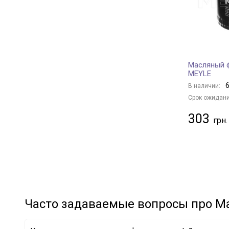
TOYOTA
+ 35
BENTLEY
+ 3
RENAULT
+ 37
FIAT
+ 4
Масляный ф
HONDA
+ 7
MEYLE
MITSUBISHI
+ 16
6
В наличии:
SUBARU
+ 7
Срок ожидани
HYUNDAI
+ 35
303
KIA
+ 6
MAZDA
+ 13
CHRYSLER
+ 10
LAND ROVER
+ 10
VOLVO
+ 9
NISSAN
+ 24
Часто задаваемые вопросы про М
CHERY
+ 4
SUZUKI
+ 4