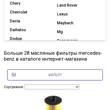
Chery
Land Rover
Chevrolet
Lexus
Dacia
Maybach
Daihatsu
Mg
Dodge
Ssangyong
Geely
Subaru
Больше 28 масляные фильтры mercedes-
Great Wall
benz в каталоге интернет-магазина
Tesla
Haval
Zaz
Hummer
ФИЛЬТР
Показать все марки
Сортування: