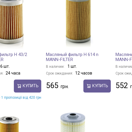
ильтр H 43/2
Масляный фильтр H 614 n
Масляны
ER
MANN-FILTER
MANN-F
6 шт.
1 шт.
В наличии:
В наличи
24 часа
12 часов
я:
Срок ожидания:
Срок ожи
565
552
КУПИТЬ
КУПИТЬ
 1 пропозиції від 420 грн