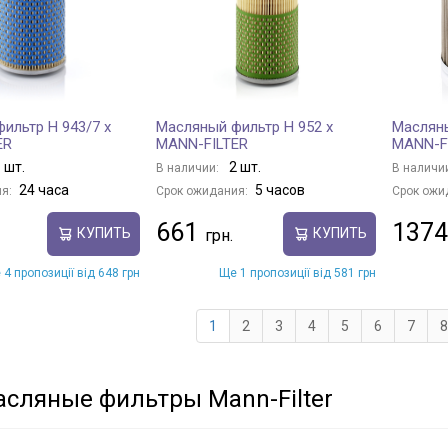
ильтр H 943/7 x
Масляный фильтр H 952 x
Масляны
ER
MANN-FILTER
MANN-F
 шт.
2 шт.
В наличии:
В наличи
24 часа
5 часов
я:
Срок ожидания:
Срок ожи
661
1374
КУПИТЬ
КУПИТЬ
 4 пропозиції від 648 грн
Ще 1 пропозиції від 581 грн
1
2
3
4
5
6
7
8
сляные фильтры Mann-Filter