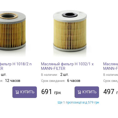
ильтр H 1018/2 n
Масляный фильтр H 1032/1 x
Масляны
ER
MANN-FILTER
MANN-F
 шт.
2 шт.
В наличии:
В наличи
12 часов
6 часов
я:
Срок ожидания:
Срок ожи
691
497
КУПИТЬ
КУПИТЬ
Ще 1 пропозиції від 579 грн