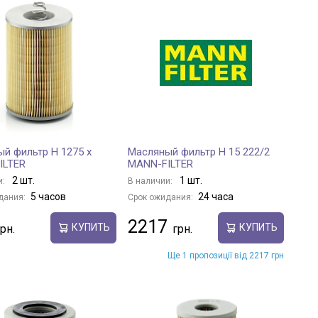
й фильтр H 1275 x
Масляный фильтр H 15 222/2
ILTER
MANN-FILTER
2 шт.
1 шт.
и:
В наличии:
5 часов
24 часа
дания:
Срок ожидания:
2217
КУПИТЬ
КУПИТЬ
Ще 1 пропозиції від 2217 грн