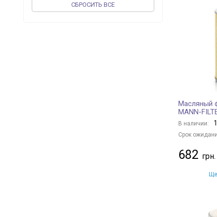
CБРОСИТЬ ВСЕ
FEBI BILSTEIN
+ 194
vika
+ 50
JP GROUP
+ 47
MEAT & DORIA
+ 141
MAGNETI MARELLI
+ 26
PROFIT
+ 67
UFI
+ 233
Масляный ф
CONTINENTAL
+ 1
MANN-FILT
ASAM
+ 58
1
В наличии:
KOLBENSCHMIDT
+ 129
Срок ожидани
WIX FILTERS
+ 406
682
VALEO
+ 80
MAPCO
+ 2
Ще
DENCKERMANN
+ 181
BLUE PRINT
+ 276
JC PREMIUM
+ 17