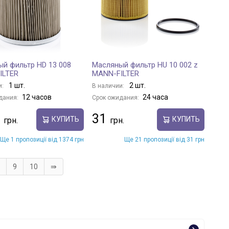
й фильтр HD 13 008
Масляный фильтр HU 10 002 z
ILTER
MANN-FILTER
1 шт.
2 шт.
и:
В наличии:
12 часов
24 часа
дания:
Срок ожидания:
31
КУПИТЬ
КУПИТЬ
Ще 1 пропозиції від 1374 грн
Ще 21 пропозиції від 31 грн
9
10
⇛