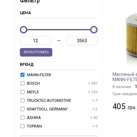
Фильтр
ЦЕНА
—
ФИЛЬТРОВАТЬ
БРЕНД
Масляный ф
MANN-FILTER
MANN-FILT
BOSCH
+ 381
1
В наличии:
MEYLE
+ 139
Срок ожидани
TRUCKTEC AUTOMOTIVE
+ 7
405
KRAFTVOLL GERMANY
+ 2
ASHIKA
+ 40
TOPRAN
+ 9
JAPKO
+ 98