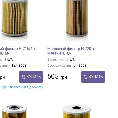
й фильтр H 716/1 x
Масляный фильтр H 720 x
ILTER
MANN-FILTER
1 шт.
1 шт.
и:
В наличии:
12 часов
6 часов
дания:
Срок ожидания:
505
КУПИТЬ
КУПИТЬ
Ще 1 пропозиції від 552 грн