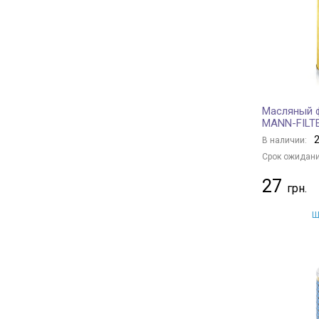
ALCO FILTER
+ 14
AMC Filter
+ 3
KNECHT
+ 306
MAHLE
+ 321
FILTRON
+ 20
Масляный ф
TECNECO FILTERS
+ 9
MANN-FILT
DONALDSON
+ 81
2
В наличии:
PURRO
+ 109
Срок ожидани
SOFIMA
+ 166
27
STARLINE
+ 86
MFILTER
+ 40
Щ
OPEL
+ 19
DAEWOO
+ 1
FORD
+ 23
PEUGEOT
+ 15
CITROËN
+ 12