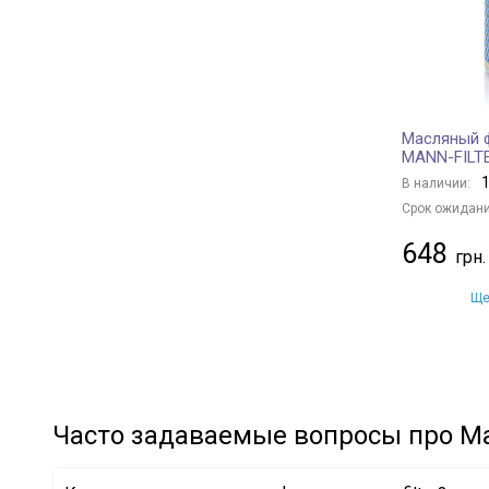
TOYOTA
+ 35
BENTLEY
+ 3
RENAULT
+ 37
FIAT
+ 4
Масляный ф
HONDA
+ 7
MANN-FILT
MITSUBISHI
+ 16
1
В наличии:
SUBARU
+ 7
Срок ожидани
HYUNDAI
+ 35
648
KIA
+ 6
MAZDA
+ 14
Ще
CHRYSLER
+ 10
LAND ROVER
+ 10
VOLVO
+ 9
NISSAN
+ 24
Часто задаваемые вопросы про Ма
CHERY
+ 4
SUZUKI
+ 3