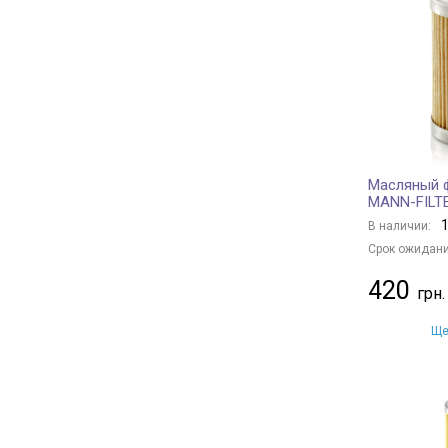
CHAMPION
+ 173
Borsehung
+ 32
BAPMIC
+ 6
BSG
+ 6
JS ASAKASHI
+ 13
FRAM
+ 25
Масляный ф
KAVO PARTS
+ 112
MANN-FILT
CLEAN FILTERS
+ 12
1
В наличии:
HENGST FILTER
+ 110
Срок ожидани
MANDO
+ 75
420
KAMOKA
+ 1
JAPANPARTS
+ 181
Ще
NIPPARTS
+ 53
HERTH+BUSS JAKOPARTS
+ 79
PURFLUX
+ 233
FLEETGUARD
+ 19