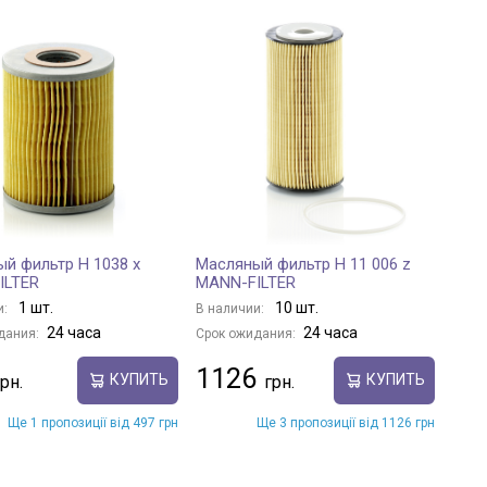
й фильтр H 1038 x
Масляный фильтр H 11 006 z
ILTER
MANN-FILTER
1 шт.
10 шт.
и:
В наличии:
24 часа
24 часа
дания:
Срок ожидания:
1126
КУПИТЬ
КУПИТЬ
Ще 1 пропозиції від 497 грн
Ще 3 пропозиції від 1126 грн