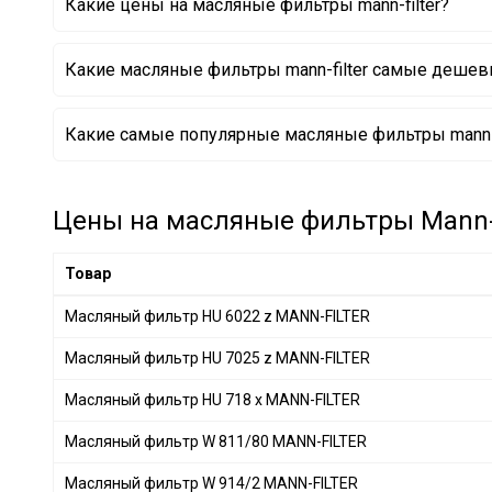
Какие цены на масляные фильтры mann-filter?
DAF
+ 1
MERCEDES-BENZ
+ 28
Какие масляные фильтры mann-filter самые деше
BMW
+ 28
IVECO
+ 10
Масляный фильтр HU 68 x MANN-FILTER
Какие самые популярные масляные фильтры mann-fi
VAG
+ 52
Масляный фильтр HU 7003 x MANN-FILTER
Масляный фильтр HU 718/1 n MANN-FILTER
SSANGYONG
+ 2
Масляный фильтр HU 925/4 x MANN-FILTER
Volkswagen
+ 4
Масляный фильтр W 719/14 MANN-FILTER
Цены на масляные фильтры Mann-Fi
Масляный фильтр W 940/25 MANN-FILTER
GENERAL MOTORS
+ 11
Масляный фильтр HU 722 x MANN-FILTER
PORSCHE
+ 10
Товар
Масляный фильтр HU 934/1 x MANN-FILTER
DAIHATSU
+ 1
Масляный фильтр HU 6022 z MANN-FILTER
CITROËN/PEUGEOT
+ 9
Масляный фильтр HU 7025 z MANN-FILTER
GREAT WALL
+ 1
GEELY
+ 1
Масляный фильтр HU 718 x MANN-FILTER
Масляный фильтр W 811/80 MANN-FILTER
Масляный фильтр W 914/2 MANN-FILTER