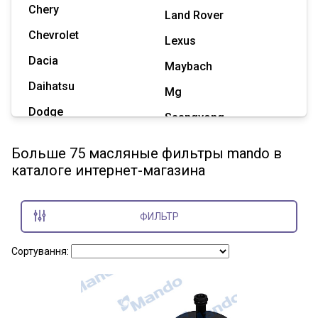
Chery
Land Rover
Chevrolet
Lexus
Dacia
Maybach
Daihatsu
Mg
Dodge
Ssangyong
Geely
Subaru
Больше 75 масляные фильтры mando в
Great Wall
каталоге интернет-магазина
Tesla
Haval
Zaz
Hummer
ФИЛЬТР
Показать все марки
Сортування: