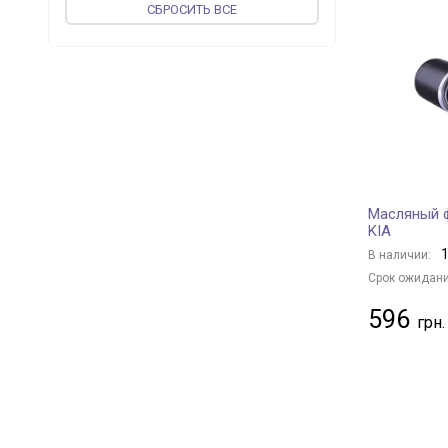
CБРОСИТЬ ВСЕ
FEBI BILSTEIN
+ 194
vika
+ 50
JP GROUP
+ 47
MEAT & DORIA
+ 141
MAGNETI MARELLI
+ 26
PROFIT
+ 67
UFI
+ 233
Масляный 
CONTINENTAL
+ 1
KIA
ASAM
+ 58
1
В наличии:
KOLBENSCHMIDT
+ 129
Срок ожидани
WIX FILTERS
+ 406
596
VALEO
+ 80
MAPCO
+ 2
DENCKERMANN
+ 181
BLUE PRINT
+ 276
JC PREMIUM
+ 17