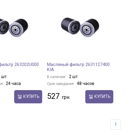
фильтр 263202U000
Масляный фильтр 2631127400
KIA
 шт.
2 шт.
В наличии:
24 часа
48 часов
я:
Срок ожидания:
527
КУПИТЬ
КУПИТЬ
1