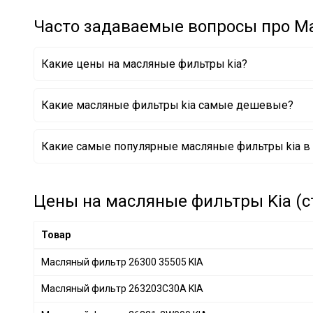
CHAMPION
+ 173
Часто задаваемые вопросы про М
Borsehung
+ 32
BAPMIC
+ 6
Какие цены на масляные фильтры kia?
BSG
+ 6
JS ASAKASHI
+ 13
Какие масляные фильтры kia самые дешевые?
FRAM
+ 25
KAVO PARTS
+ 112
Масляный фильтр 26300-2Y500 KIA
Какие самые популярные масляные фильтры kia в 
CLEAN FILTERS
+ 12
Масляный фильтр 26300 35505 KIA
Масляный фильтр 26321-2W000 KIA
HENGST FILTER
+ 110
MANDO
+ 75
Цены на масляные фильтры Kia (ст
KAMOKA
+ 1
JAPANPARTS
+ 181
Товар
MANN-FILTER
+ 499
Масляный фильтр 26300 35505 KIA
NIPPARTS
+ 53
Масляный фильтр 263203C30A KIA
HERTH+BUSS JAKOPARTS
+ 79
PURFLUX
+ 233