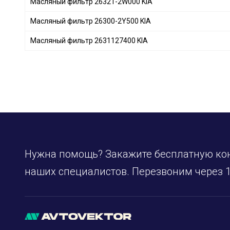
Масляный фильтр 26321-2W000 KIA
FLEETGUARD
+ 19
Масляный фильтр 26300-2Y500 KIA
ALCO FILTER
+ 14
AMC Filter
+ 3
Масляный фильтр 2631127400 KIA
KNECHT
+ 306
MAHLE
+ 321
FILTRON
+ 20
TECNECO FILTERS
+ 9
DONALDSON
+ 81
PURRO
+ 109
SOFIMA
+ 166
Нужна помощь? Закажите бесплатную ко
STARLINE
+ 86
MFILTER
+ 40
наших специалистов. Перезвоним через 1
OPEL
+ 19
DAEWOO
+ 1
FORD
+ 23
PEUGEOT
+ 15