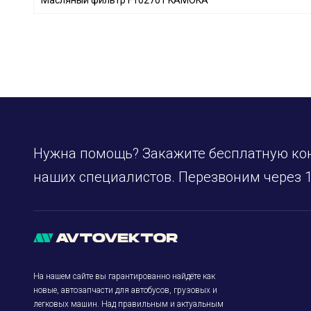
CHAMPION
+ 173
Borsehung
+ 32
BAPMIC
+ 6
BSG
+ 6
JS ASAKASHI
+ 13
FRAM
+ 25
KAVO PARTS
+ 112
Нужна помощь? Закажите бесплатную ко
CLEAN FILTERS
+ 12
HENGST FILTER
+ 110
наших специалистов. Перезвоним через 1
MANDO
+ 75
JAPANPARTS
+ 181
MANN-FILTER
+ 499
NIPPARTS
+ 53
HERTH+BUSS JAKOPARTS
+ 79
На нашем сайте вы гарантированно найдёте как
PURFLUX
+ 233
новые, автозапчасти для автобусов, грузовых и
легковых машин. Над правильным и актуальным
FLEETGUARD
+ 19