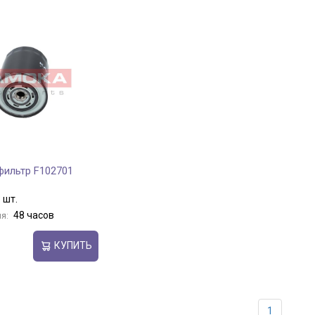
ильтр F102701
 шт.
48 часов
я:
КУПИТЬ
1