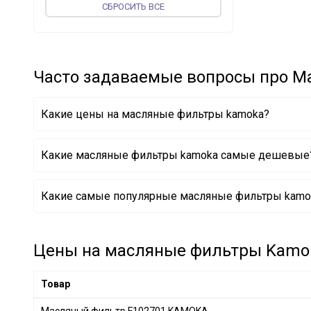
CБРОСИТЬ ВСЕ
FEBI BILSTEIN
+ 194
vika
+ 50
JP GROUP
+ 47
Часто задаваемые вопросы про 
MEAT & DORIA
+ 141
MAGNETI MARELLI
+ 26
PROFIT
+ 67
Какие цены на масляные фильтры kamoka?
UFI
+ 233
CONTINENTAL
+ 1
Какие масляные фильтры kamoka самые дешевые
ASAM
+ 58
Масляный фильтр F102701 KAMOKA
KOLBENSCHMIDT
+ 129
Какие самые популярные масляные фильтры kamok
WIX FILTERS
+ 406
VALEO
+ 80
Цены на масляные фильтры Kamoka
MAPCO
+ 2
DENCKERMANN
+ 181
Товар
BLUE PRINT
+ 276
JC PREMIUM
+ 17
Масляный фильтр F102701 KAMOKA