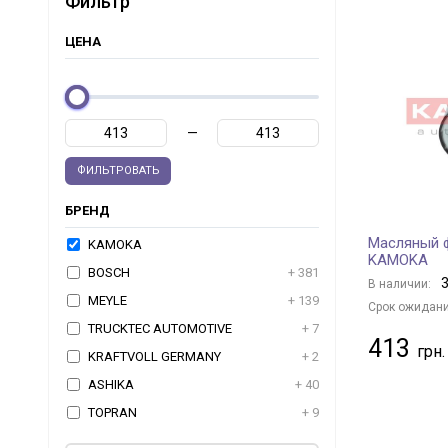
Фильтр
ЦЕНА
—
ФИЛЬТРОВАТЬ
БРЕНД
Масляный ф
KAMOKA
KAMOKA
BOSCH
+ 381
3
В наличии:
MEYLE
+ 139
Срок ожидани
TRUCKTEC AUTOMOTIVE
+ 7
413
KRAFTVOLL GERMANY
+ 2
ASHIKA
+ 40
TOPRAN
+ 9
JAPKO
+ 98