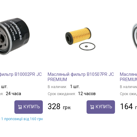
фильтр B10002PR JC
Масляный фильтр B10507PR JC
Маслян
PREMIUM
PREMIU
 шт.
1 шт.
В наличии:
В наличи
24 часа
12 часов
я:
Срок ожидания:
Срок ожи
328
164
КУПИТЬ
КУПИТЬ
 1 пропозиції від 160 грн