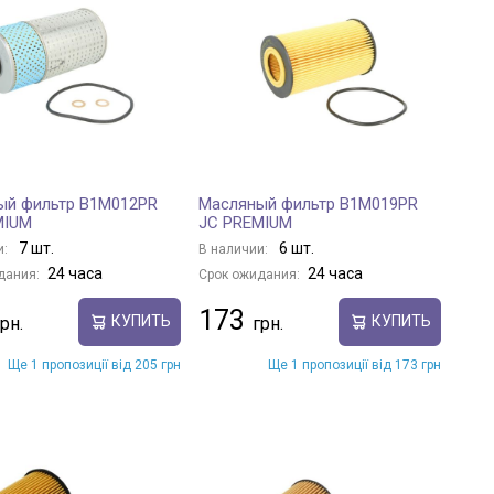
ый фильтр B1M012PR
Масляный фильтр B1M019PR
MIUM
JC PREMIUM
7 шт.
6 шт.
и:
В наличии:
24 часа
24 часа
дания:
Срок ожидания:
173
КУПИТЬ
КУПИТЬ
Ще 1 пропозиції від 205 грн
Ще 1 пропозиції від 173 грн