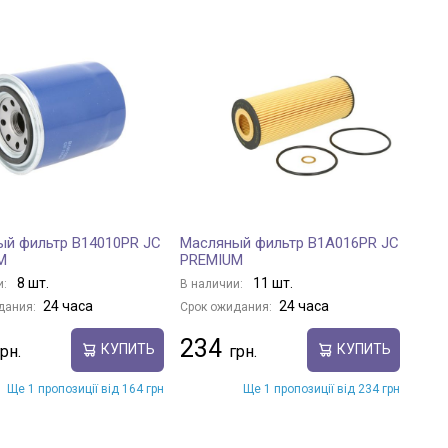
ый фильтр B14010PR JC
Масляный фильтр B1A016PR JC
M
PREMIUM
8 шт.
11 шт.
и:
В наличии:
24 часа
24 часа
дания:
Срок ожидания:
234
КУПИТЬ
КУПИТЬ
Ще 1 пропозиції від 164 грн
Ще 1 пропозиції від 234 грн