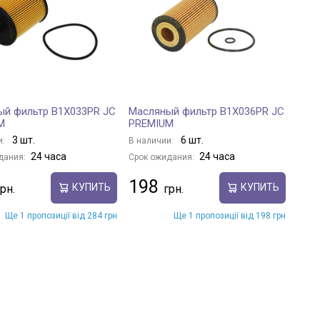
ый фильтр B1X033PR JC
Масляный фильтр B1X036PR JC
M
PREMIUM
3 шт.
6 шт.
и:
В наличии:
24 часа
24 часа
дания:
Срок ожидания:
198
КУПИТЬ
КУПИТЬ
Ще 1 пропозиції від 284 грн
Ще 1 пропозиції від 198 грн