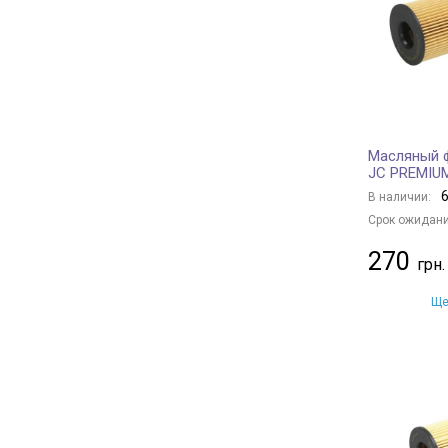
ALCO FILTER
+ 14
AMC Filter
+ 3
KNECHT
+ 306
MAHLE
+ 321
FILTRON
+ 20
Масляный 
TECNECO FILTERS
+ 9
JC PREMIU
DONALDSON
+ 81
6
В наличии:
PURRO
+ 109
Срок ожидани
SOFIMA
+ 166
270
STARLINE
+ 86
MFILTER
+ 40
Ще
OPEL
+ 19
DAEWOO
+ 1
FORD
+ 23
PEUGEOT
+ 15
CITROËN
+ 12