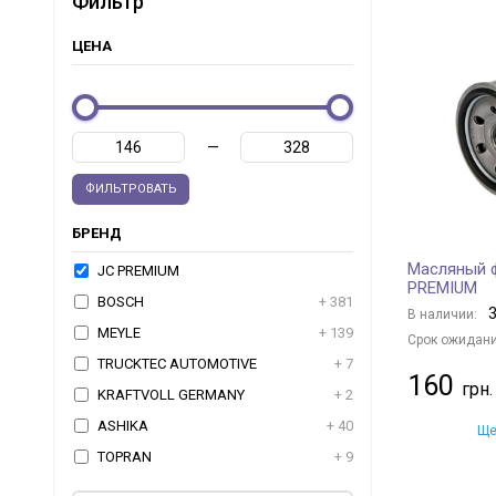
Фильтр
ЦЕНА
—
ФИЛЬТРОВАТЬ
БРЕНД
Масляный 
JC PREMIUM
PREMIUM
BOSCH
+ 381
3
В наличии:
MEYLE
+ 139
Срок ожидани
TRUCKTEC AUTOMOTIVE
+ 7
160
KRAFTVOLL GERMANY
+ 2
ASHIKA
+ 40
Ще
TOPRAN
+ 9
JAPKO
+ 98