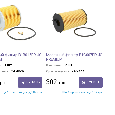
ый фильтр B1B015PR JC
Масляный фильтр B1C007PR JC
M
PREMIUM
1 шт.
2 шт.
и:
В наличии:
24 часа
24 часа
дания:
Срок ожидания:
302
КУПИТЬ
КУПИТЬ
Ще 1 пропозиції від 184 грн
Ще 1 пропозиції від 302 грн