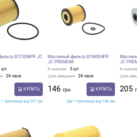
фильтр B1C008PR JC
Масляный фильтр B1M004PR
Маслян
JC PREMIUM
JC PRE
 шт.
5 шт.
В наличии:
В наличи
24 часа
24 часа
я:
Срок ожидания:
Срок ожи
146
205
КУПИТЬ
КУПИТЬ
 1 пропозиції від 227 грн
Ще 1 пропозиції від 146 грн