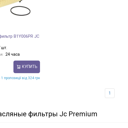
фильтр B1Y006PR JC
 шт.
24 часа
я:
КУПИТЬ
 1 пропозиції від 324 грн
1
асляные фильтры Jc Premium