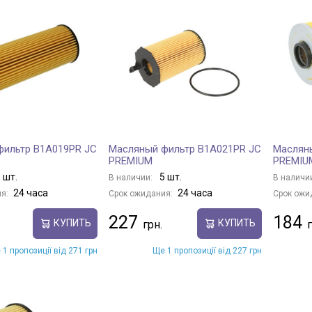
фильтр B1A019PR JC
Масляный фильтр B1A021PR JC
Маслян
PREMIUM
PREMIU
 шт.
5 шт.
В наличии:
В наличи
24 часа
24 часа
я:
Срок ожидания:
Срок ожи
227
184
КУПИТЬ
КУПИТЬ
 1 пропозиції від 271 грн
Ще 1 пропозиції від 227 грн