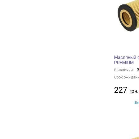
Borsehung
+ 32
BAPMIC
+ 6
BSG
+ 6
JS ASAKASHI
+ 13
FRAM
+ 25
KAVO PARTS
+ 112
Масляный 
CLEAN FILTERS
+ 12
PREMIUM
HENGST FILTER
+ 110
3
В наличии:
MANDO
+ 75
Срок ожидани
KAMOKA
+ 1
227
JAPANPARTS
+ 181
MANN-FILTER
+ 499
Ще
NIPPARTS
+ 53
HERTH+BUSS JAKOPARTS
+ 79
PURFLUX
+ 233
FLEETGUARD
+ 19