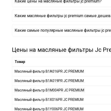
Какие цены на масляные фильтры jc premium?
DAF
+ 1
MERCEDES-BENZ
+ 28
Какие масляные фильтры jc premium самые деше
BMW
+ 29
IVECO
+ 10
Масляный фильтр B1M004PR JC PREMIUM
Какие самые популярные масляные фильтры jc pre
VAG
+ 52
Масляный фильтр B10002PR JC PREMIUM
Масляный фильтр B14010PR JC PREMIUM
SSANGYONG
+ 2
GENERAL MOTORS
+ 11
Цены на масляные фильтры Jc Pre
PORSCHE
+ 10
Volkswagen
+ 3
Товар
DAIHATSU
+ 1
Масляный фильтр B1A016PR JC PREMIUM
CITROËN/PEUGEOT
+ 9
Масляный фильтр B1A019PR JC PREMIUM
GREAT WALL
+ 1
GEELY
+ 1
Масляный фильтр B1M004PR JC PREMIUM
Масляный фильтр B1X016PR JC PREMIUM
Масляный фильтр B1Y006PR JC PREMIUM