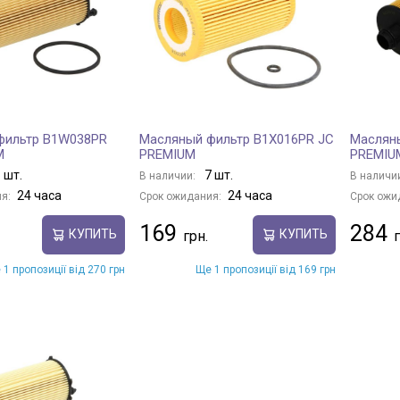
фильтр B1W038PR
Масляный фильтр B1X016PR JC
Маслян
M
PREMIUM
PREMIU
 шт.
7 шт.
В наличии:
В наличи
24 часа
24 часа
я:
Срок ожидания:
Срок ожи
169
284
КУПИТЬ
КУПИТЬ
 1 пропозиції від 270 грн
Ще 1 пропозиції від 169 грн