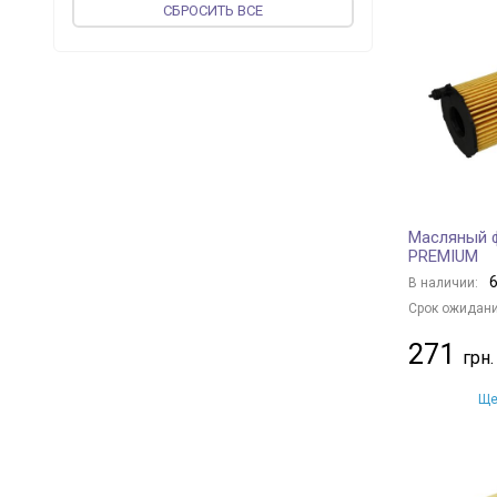
CБРОСИТЬ ВСЕ
FEBI BILSTEIN
+ 194
vika
+ 50
JP GROUP
+ 47
MEAT & DORIA
+ 141
MAGNETI MARELLI
+ 26
PROFIT
+ 67
UFI
+ 233
Масляный 
CONTINENTAL
+ 1
PREMIUM
ASAM
+ 58
6
В наличии:
KOLBENSCHMIDT
+ 129
Срок ожидани
WIX FILTERS
+ 406
271
VALEO
+ 80
MAPCO
+ 2
Ще
DENCKERMANN
+ 181
BLUE PRINT
+ 276
CHAMPION
+ 173