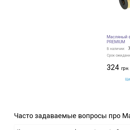
TOYOTA
+ 35
BENTLEY
+ 3
RENAULT
+ 37
FIAT
+ 4
Масляный 
HONDA
+ 7
PREMIUM
MITSUBISHI
+ 16
7
В наличии:
SUBARU
+ 7
Срок ожидани
HYUNDAI
+ 35
324
KIA
+ 6
MAZDA
+ 13
Ще
CHRYSLER
+ 10
LAND ROVER
+ 10
VOLVO
+ 9
NISSAN
+ 24
Часто задаваемые вопросы про М
CHERY
+ 4
SUZUKI
+ 4