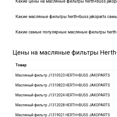
Какие цены на масляные фильтры herth+buss jakop
DAF
+ 1
MERCEDES-BENZ
+ 28
Какие масляные фильтры herth+buss jakoparts са
BMW
+ 28
IVECO
+ 10
Масляный фильтр J1310908 HERTH+BUSS JAKOPAR
Какие самые популярные масляные фильтры herth+b
VAG
+ 52
Масляный фильтр J1312010 HERTH+BUSS JAKOPAR
Масляный фильтр J1310809 HERTH+BUSS JAKOPAR
SSANGYONG
+ 2
Масляный фильтр J1312010 HERTH+BUSS JAKOPAR
Volkswagen
+ 4
Масляный фильтр J1313021 HERTH+BUSS JAKOPAR
Цены на масляные фильтры Herth+B
Масляный фильтр J1318013 HERTH+BUSS JAKOPAR
GENERAL MOTORS
+ 11
Масляный фильтр J1310523 HERTH+BUSS JAKOPAR
PORSCHE
+ 10
Товар
DAIHATSU
+ 1
Масляный фильтр J1310523 HERTH+BUSS JAKOPARTS
CITROËN/PEUGEOT
+ 9
Масляный фильтр J1310823 HERTH+BUSS JAKOPARTS
GREAT WALL
+ 1
GEELY
+ 1
Масляный фильтр J1312024 HERTH+BUSS JAKOPARTS
Масляный фильтр J1312028 HERTH+BUSS JAKOPARTS
Масляный фильтр J1319021 HERTH+BUSS JAKOPARTS