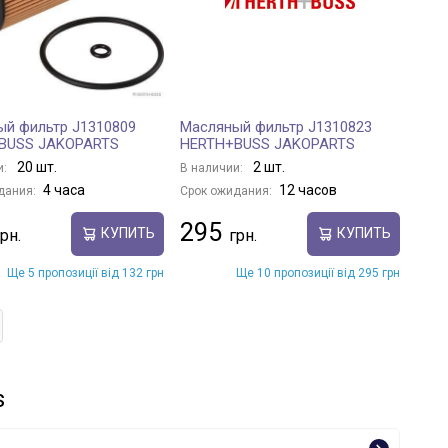
й фильтр J1310809
Масляный фильтр J1310823
BUSS JAKOPARTS
HERTH+BUSS JAKOPARTS
20 шт.
2 шт.
и:
В наличии:
4 часа
12 часов
дания:
Срок ожидания:
295
КУПИТЬ
КУПИТЬ
Ще 5 пропозиції від 132 грн
Ще 10 пропозиції від 295 грн
s