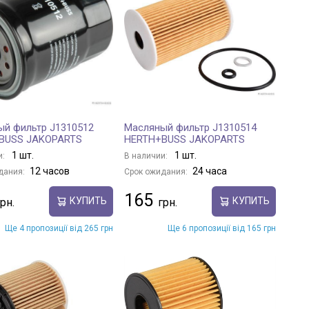
й фильтр J1310512
Масляный фильтр J1310514
BUSS JAKOPARTS
HERTH+BUSS JAKOPARTS
1 шт.
1 шт.
и:
В наличии:
12 часов
24 часа
дания:
Срок ожидания:
165
КУПИТЬ
КУПИТЬ
Ще 4 пропозиції від 265 грн
Ще 6 пропозиції від 165 грн