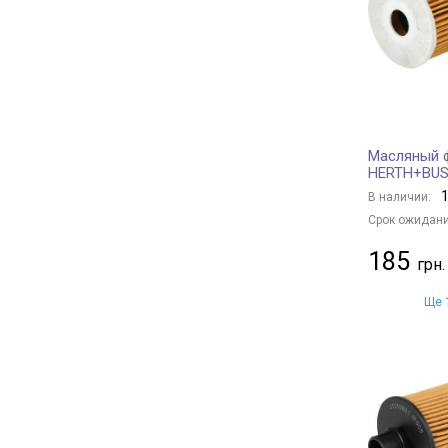
ALCO FILTER
+ 14
AMC Filter
+ 3
KNECHT
+ 306
MAHLE
+ 321
FILTRON
+ 20
Масляный ф
TECNECO FILTERS
+ 9
HERTH+BUS
DONALDSON
+ 81
1
В наличии:
PURRO
+ 109
Срок ожидани
SOFIMA
+ 166
185
STARLINE
+ 86
MFILTER
+ 40
Ще 1
OPEL
+ 19
DAEWOO
+ 1
FORD
+ 23
PEUGEOT
+ 15
CITROËN
+ 12