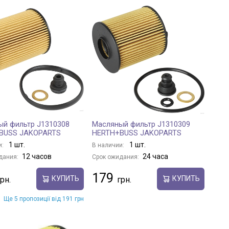
й фильтр J1310308
Масляный фильтр J1310309
BUSS JAKOPARTS
HERTH+BUSS JAKOPARTS
1 шт.
1 шт.
и:
В наличии:
12 часов
24 часа
дания:
Срок ожидания:
179
КУПИТЬ
КУПИТЬ
Ще 5 пропозиції від 191 грн