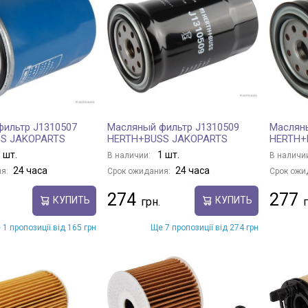
ильтр J1310507
Масляный фильтр J1310509
Масляны
S JAKOPARTS
HERTH+BUSS JAKOPARTS
HERTH+
 шт.
1 шт.
В наличии:
В наличи
24 часа
24 часа
я:
Срок ожидания:
Срок ожи
274
277
КУПИТЬ
КУПИТЬ
 1 пропозиції від 165 грн
Ще 7 пропозиції від 274 грн