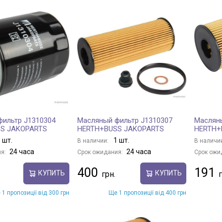
ильтр J1310304
Масляный фильтр J1310307
Масляны
S JAKOPARTS
HERTH+BUSS JAKOPARTS
HERTH+
 шт.
1 шт.
В наличии:
В наличи
24 часа
24 часа
я:
Срок ожидания:
Срок ожи
400
191
КУПИТЬ
КУПИТЬ
 1 пропозиції від 300 грн
Ще 1 пропозиції від 400 грн