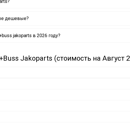
arts?
мые дешевые?
TS
uss jakoparts в 2026 году?
TS
TS
TS
TS
uss Jakoparts (стоимость на Август 2
TS
TS