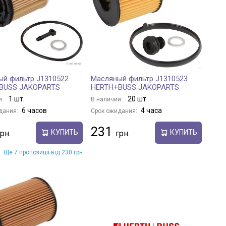
й фильтр J1310522
Масляный фильтр J1310523
BUSS JAKOPARTS
HERTH+BUSS JAKOPARTS
1 шт.
20 шт.
и:
В наличии:
6 часов
4 часа
дания:
Срок ожидания:
231
КУПИТЬ
КУПИТЬ
Ще 7 пропозиції від 230 грн