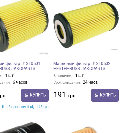
й фильтр J1310501
Масляный фильтр J1310502
BUSS JAKOPARTS
HERTH+BUSS JAKOPARTS
1 шт.
1 шт.
и:
В наличии:
6 часов
24 часа
дания:
Срок ожидания:
191
КУПИТЬ
КУПИТЬ
Ще 2 пропозиції від 148 грн