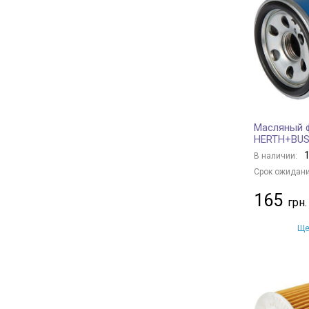
CHAMPION
+ 173
Borsehung
+ 32
BAPMIC
+ 6
BSG
+ 6
JS ASAKASHI
+ 13
FRAM
+ 25
Масляный ф
KAVO PARTS
+ 112
HERTH+BUS
CLEAN FILTERS
+ 12
1
В наличии:
HENGST FILTER
+ 110
Срок ожидани
MANDO
+ 75
165
KAMOKA
+ 1
JAPANPARTS
+ 181
Ще
MANN-FILTER
+ 499
NIPPARTS
+ 53
PURFLUX
+ 233
FLEETGUARD
+ 19