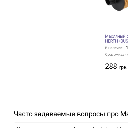
TOYOTA
+ 35
BENTLEY
+ 3
RENAULT
+ 37
FIAT
+ 4
Масляный ф
HONDA
+ 7
HERTH+BUS
MITSUBISHI
+ 16
1
В наличии:
SUBARU
+ 7
Срок ожидани
HYUNDAI
+ 35
288
KIA
+ 6
MAZDA
+ 14
CHRYSLER
+ 10
LAND ROVER
+ 10
VOLVO
+ 9
NISSAN
+ 24
Часто задаваемые вопросы про М
CHERY
+ 4
SUZUKI
+ 3