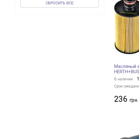
CБРОСИТЬ ВСЕ
FEBI BILSTEIN
+ 194
vika
+ 50
JP GROUP
+ 47
MEAT & DORIA
+ 141
MAGNETI MARELLI
+ 26
PROFIT
+ 67
UFI
+ 233
Масляный ф
CONTINENTAL
+ 1
HERTH+BUS
ASAM
+ 58
1
В наличии:
KOLBENSCHMIDT
+ 129
Срок ожидани
WIX FILTERS
+ 406
236
VALEO
+ 80
MAPCO
+ 2
DENCKERMANN
+ 181
BLUE PRINT
+ 276
JC PREMIUM
+ 17