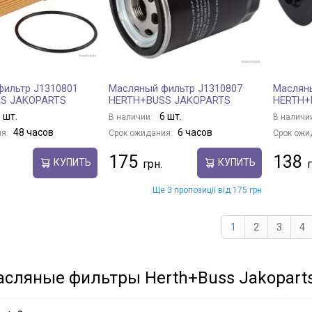
ильтр J1310801
Масляный фильтр J1310807
Масляны
S JAKOPARTS
HERTH+BUSS JAKOPARTS
HERTH+
 шт.
6 шт.
В наличии:
В наличи
48 часов
6 часов
я:
Срок ожидания:
Срок ожи
175
138
КУПИТЬ
КУПИТЬ
Ще 3 пропозиції від 175 грн
1
2
3
4
асляные фильтры Herth+Buss Jakopart