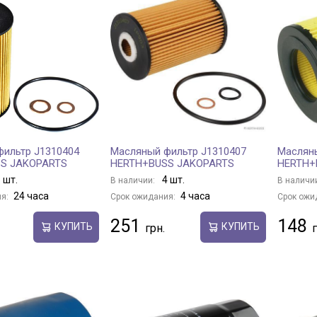
ильтр J1310404
Масляный фильтр J1310407
Масляны
S JAKOPARTS
HERTH+BUSS JAKOPARTS
HERTH+
 шт.
4 шт.
В наличии:
В наличи
24 часа
4 часа
я:
Срок ожидания:
Срок ожи
251
148
КУПИТЬ
КУПИТЬ