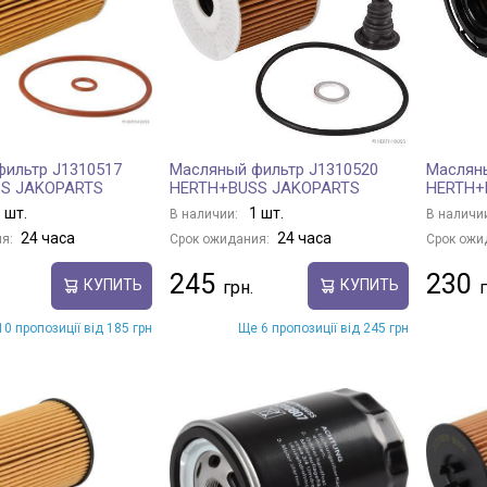
ильтр J1310517
Масляный фильтр J1310520
Масляны
S JAKOPARTS
HERTH+BUSS JAKOPARTS
HERTH+
 шт.
1 шт.
В наличии:
В наличи
24 часа
24 часа
я:
Срок ожидания:
Срок ожи
245
230
КУПИТЬ
КУПИТЬ
0 пропозиції від 185 грн
Ще 6 пропозиції від 245 грн