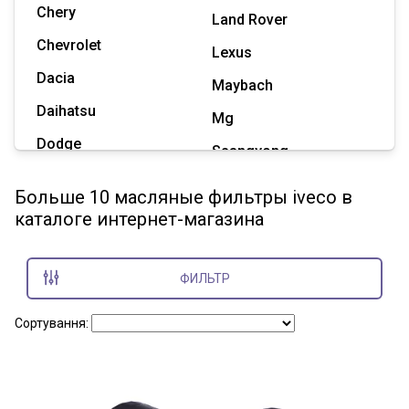
Chery
Land Rover
Chevrolet
Lexus
Dacia
Maybach
Daihatsu
Mg
Dodge
Ssangyong
Geely
Subaru
Больше 10 масляные фильтры iveco в
Great Wall
каталоге интернет-магазина
Tesla
Haval
Zaz
Hummer
ФИЛЬТР
Показать все марки
Сортування: