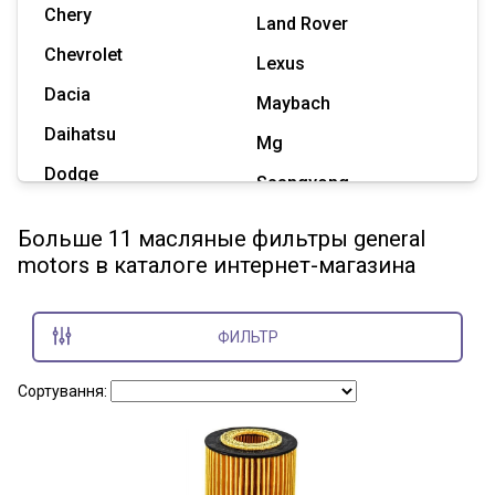
Chery
Land Rover
Chevrolet
Lexus
Dacia
Maybach
Daihatsu
Mg
Dodge
Ssangyong
Geely
Subaru
Больше 11 масляные фильтры general
Great Wall
motors в каталоге интернет-магазина
Tesla
Haval
Zaz
Hummer
ФИЛЬТР
Показать все марки
Сортування: