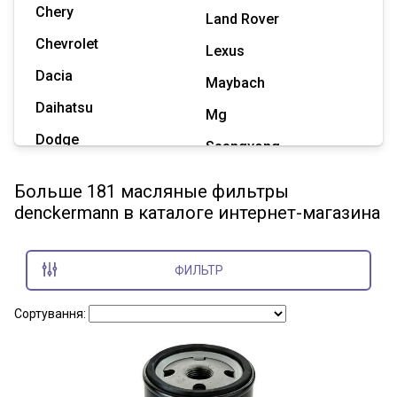
Chery
Land Rover
Chevrolet
Lexus
Dacia
Maybach
Daihatsu
Mg
Dodge
Ssangyong
Geely
Subaru
Больше 181 масляные фильтры
Great Wall
denckermann в каталоге интернет-магазина
Tesla
Haval
Zaz
Hummer
ФИЛЬТР
Показать все марки
Сортування: