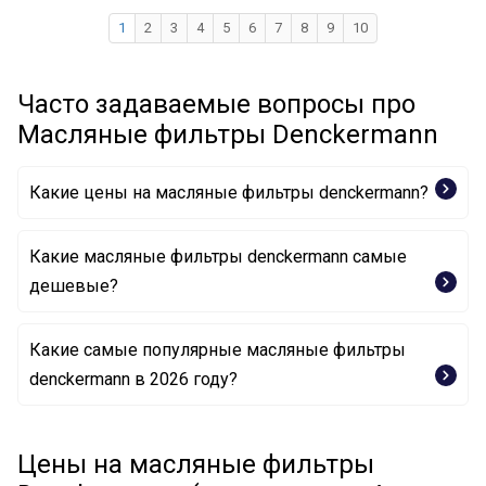
1
2
3
4
5
6
7
8
9
10
Часто задаваемые вопросы про
Масляные фильтры Denckermann
Какие цены на масляные фильтры denckermann?
Какие масляные фильтры denckermann самые
дешевые?
Какие самые популярные масляные фильтры
Масляный фильтр A210582 DENCKERMANN
denckermann в 2026 году?
Масляный фильтр A210073 DENCKERMANN
Цены на масляные фильтры
Масляный фильтр A210709 DENCKERMANN