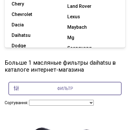
Chery
Land Rover
Chevrolet
Lexus
Dacia
Maybach
Daihatsu
Mg
Dodge
Ssangyong
Geely
Subaru
Больше 1 масляные фильтры daihatsu в
Great Wall
каталоге интернет-магазина
Tesla
Haval
Zaz
Hummer
ФИЛЬТР
Показать все марки
Сортування: