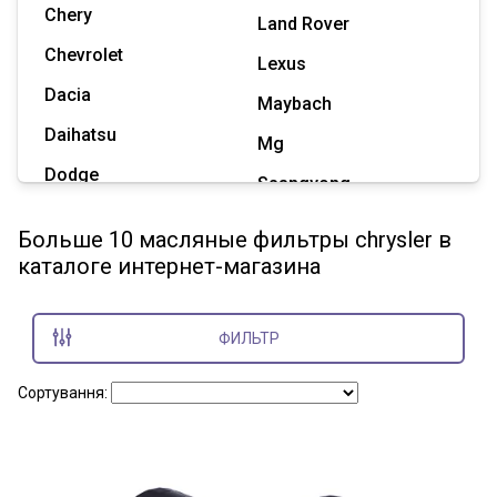
Chery
Land Rover
Chevrolet
Lexus
Dacia
Maybach
Daihatsu
Mg
Dodge
Ssangyong
Geely
Subaru
Больше 10 масляные фильтры chrysler в
Great Wall
каталоге интернет-магазина
Tesla
Haval
Zaz
Hummer
ФИЛЬТР
Показать все марки
Сортування: