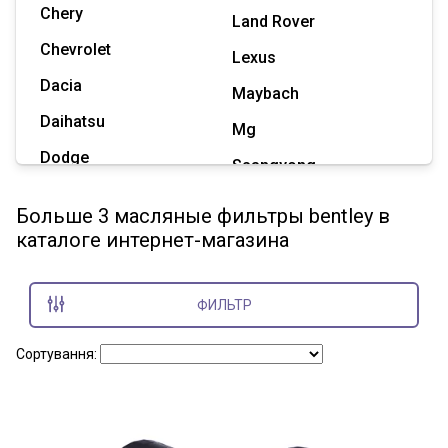
Chery
Land Rover
Chevrolet
Lexus
Dacia
Maybach
Daihatsu
Mg
Dodge
Ssangyong
Geely
Subaru
Больше 3 масляные фильтры bentley в
Great Wall
каталоге интернет-магазина
Tesla
Haval
Zaz
Hummer
ФИЛЬТР
Показать все марки
Сортування: