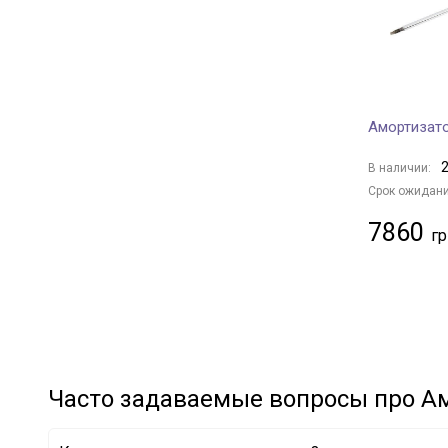
MAZDA
+ 12
SUBARU
+ 3
GENERAL MOTORS
+ 7
CHRYSLER
+ 2
Амортизат
SSANGYONG
+ 8
VOLVO
+ 4
2
В наличии:
HONDA
+ 1
Срок ожидани
CITROËN/PEUGEOT
+ 7
7860
LAND ROVER
+ 2
IVECO
+ 1
Часто задаваемые вопросы про А