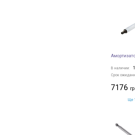
MANDO
+ 501
BOGAP
+ 24
TRIALLI
+ 29
Magnum Technology
+ 731
Borsehung
+ 29
BAPMIC
+ 26
Амортизато
BSG
+ 15
DENCKERMANN
+ 141
1
В наличии:
GH
+ 43
Срок ожидани
CTR
+ 2
7176
HERTH+BUSS JAKOPARTS
+ 165
NIPPARTS
+ 85
Ще 1
TRW
+ 248
ASHIKA
+ 219
JAPKO
+ 616
JAPANPARTS
+ 1019