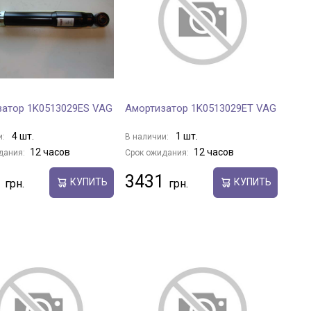
затор 1K0513029ES VAG
Амортизатор 1K0513029ET VAG
4 шт.
1 шт.
и:
В наличии:
12 часов
12 часов
дания:
Срок ожидания:
3431
КУПИТЬ
КУПИТЬ