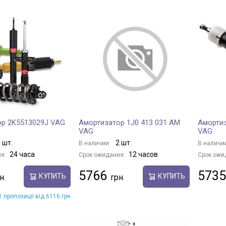
ор 2K5513029J VAG
Амортизатор 1J0 413 031 AM
Амортиз
VAG
VAG
 шт.
2 шт.
В наличии:
В наличи
24 часа
12 часов
я:
Срок ожидания:
Срок ожи
5766
5735
КУПИТЬ
КУПИТЬ
 пропозиції від 6116 грн