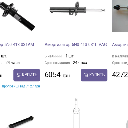
р 5N0 413 031AM
Амортизатор 5N0 413 031L VAG
Аморти
 шт.
1 шт.
В наличии:
В наличи
24 часа
24 часа
я:
Срок ожидания:
Срок ожи
6054
4272
КУПИТЬ
КУПИТЬ
 пропозиції від 7127 грн