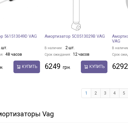
ор 561513049D VAG
Амортизатор 5C0513029B VAG
Амортиз
VAG
 шт.
2 шт.
В наличии:
В наличи
48 часов
12 часов
я:
Срок ожидания:
Срок ожи
6249
6292
КУПИТЬ
КУПИТЬ
1
2
3
4
5
мортизаторы Vag