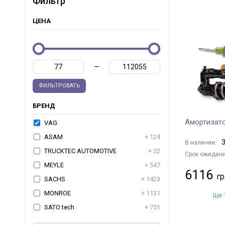
Фильтр
ЦЕНА
—
ФИЛЬТРОВАТЬ
БРЕНД
Амортизат
VAG
ASAM
+ 124
3
В наличии:
TRUCKTEC AUTOMOTIVE
+ 22
Срок ожидани
MEYLE
+ 547
6116
SACHS
+ 1423
MONROE
+ 1131
Ще 1
SATO tech
+ 751
MAXGEAR
+ 1