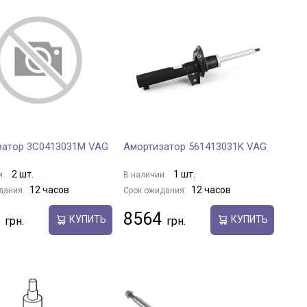
затор 3C0413031M VAG
Амортизатор 561413031K VAG
2 шт.
1 шт.
и:
В наличии:
12 часов
12 часов
дания:
Срок ожидания:
8564
КУПИТЬ
КУПИТЬ