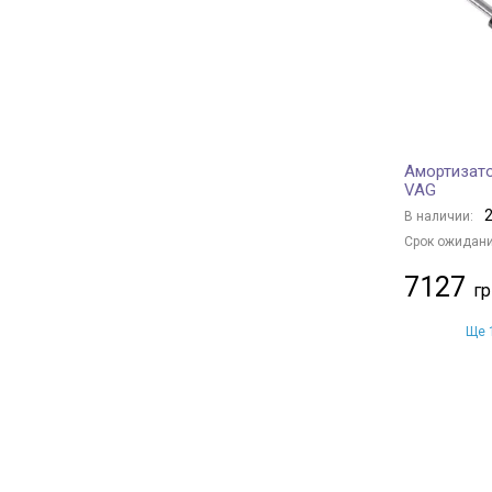
Arnott
+ 12
KAVO PARTS
+ 651
STARLINE
+ 143
BMW
+ 11
TOYOTA
+ 126
Амортизато
MITSUBISHI
+ 21
VAG
PEUGEOT
+ 33
2
В наличии:
OPEL
+ 31
Срок ожидани
CITROËN
+ 41
7127
RENAULT
+ 106
FIAT
+ 2
Ще 1
MERCEDES-BENZ
+ 22
FORD
+ 19
NISSAN
+ 17
HYUNDAI
+ 34
CHERY
+ 8