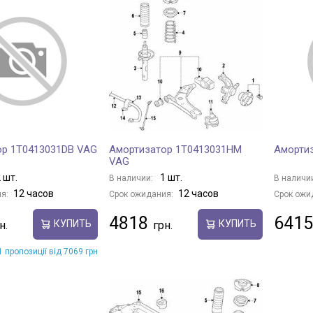
ор 1T0413031DB VAG
Амортизатор 1T0413031HM
Аморти
VAG
 шт.
1 шт.
В наличии:
В наличи
12 часов
12 часов
я:
Срок ожидания:
Срок ожи
4818
6415
КУПИТЬ
КУПИТЬ
 пропозиції від 7069 грн