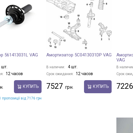
р 561413031L VAG
Амортизатор 5C0413031DP VAG
Амортиз
VAG
 шт.
4 шт.
В наличии:
В наличи
12 часов
12 часов
я:
Срок ожидания:
Срок ожи
7527
7226
КУПИТЬ
КУПИТЬ
 пропозиції від 7176 грн