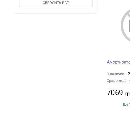
CБРОСИТЬ ВСЕ
TOPRAN
+ 1
JP GROUP
+ 85
BILSTEIN
+ 1097
FEBI BILSTEIN
+ 12
PROFIT
+ 501
KAMOKA
+ 9
KYB
+ 2001
Амортизат
FINWHALE
+ 1
BOGE
+ 10
2
В наличии:
MAGNETI MARELLI
+ 557
Срок ожидани
MAPCO
+ 1
7069
vika
+ 134
NK
+ 136
Ще 1
GOLD
+ 131
TRISCAN
+ 28
OPTIMAL
+ 942