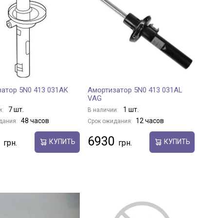
атор 5N0 413 031AK
Амортизатор 5N0 413 031AL
VAG
7 шт.
1 шт.
и:
В наличии:
48 часов
12 часов
дания:
Срок ожидания:
6930
КУПИТЬ
КУПИТЬ