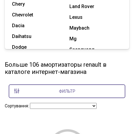
Chery
Land Rover
Chevrolet
Lexus
Dacia
Maybach
Daihatsu
Mg
Dodge
Ssangyong
Geely
Subaru
Больше 106 амортизаторы renault в
Great Wall
каталоге интернет-магазина
Tesla
Haval
Zaz
Hummer
ФИЛЬТР
Показать все марки
Сортування: