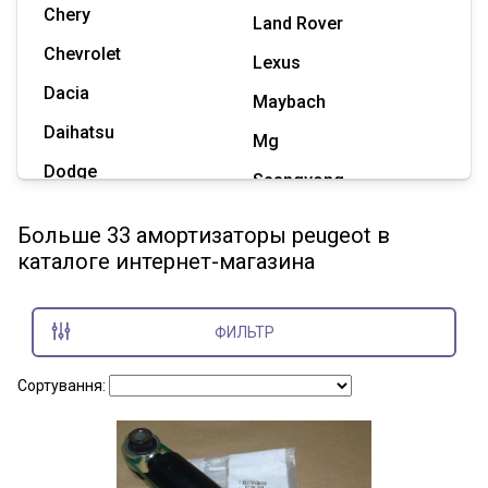
Chery
Land Rover
Chevrolet
Lexus
Dacia
Maybach
Daihatsu
Mg
Dodge
Ssangyong
Geely
Subaru
Больше 33 амортизаторы peugeot в
Great Wall
каталоге интернет-магазина
Tesla
Haval
Zaz
Hummer
ФИЛЬТР
Показать все марки
Сортування: