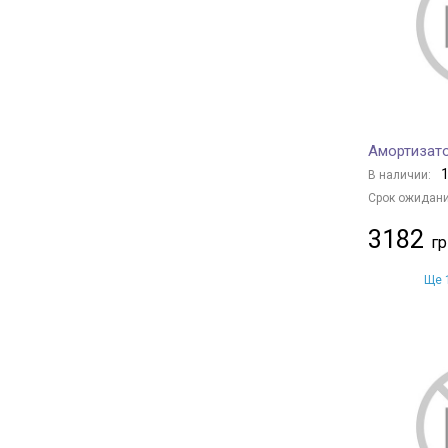
MANDO
+ 502
BOGAP
+ 24
TRIALLI
+ 29
Magnum Technology
+ 731
Borsehung
+ 29
Амортизато
BAPMIC
+ 26
1
В наличии:
BSG
+ 15
Срок ожидани
DENCKERMANN
+ 141
3182
GH
+ 43
CTR
+ 2
Ще 1
HERTH+BUSS JAKOPARTS
+ 165
NIPPARTS
+ 85
TRW
+ 248
ASHIKA
+ 219
JAPKO
+ 616
JAPANPARTS
+ 1019