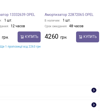
атор 13332639 OPEL
Амортизатор 22872065 OPEL
1 шт.
1 шт.
и:
В наличии:
12 часов
48 часов
дания:
Срок ожидания:
4260
КУПИТЬ
КУПИТЬ
Ще 1 пропозиції від 2263 грн