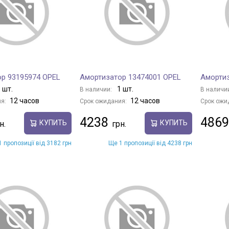
р 93195974 OPEL
Амортизатор 13474001 OPEL
Амортиз
 шт.
1 шт.
В наличии:
В наличи
12 часов
12 часов
я:
Срок ожидания:
Срок ожи
4238
4869
КУПИТЬ
КУПИТЬ
 пропозиції від 3182 грн
Ще 1 пропозиції від 4238 грн