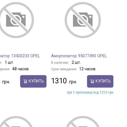
атор 13420233 OPEL
Амортизатор 95077490 OPEL
1 шт.
2 шт.
и:
В наличии:
48 часов
12 часов
дания:
Срок ожидания:
1310
КУПИТЬ
КУПИТЬ
Ще 1 пропозиції від 1310 грн