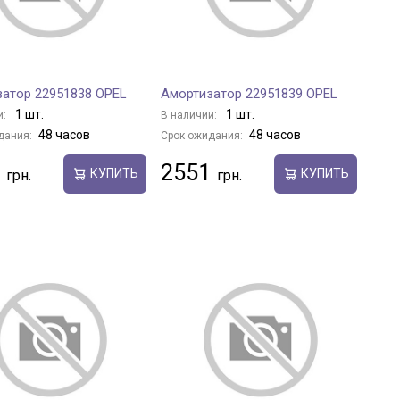
атор 22951838 OPEL
Амортизатор 22951839 OPEL
1 шт.
1 шт.
и:
В наличии:
48 часов
48 часов
дания:
Срок ожидания:
2551
КУПИТЬ
КУПИТЬ