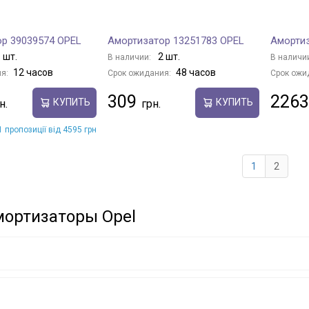
р 39039574 OPEL
Амортизатор 13251783 OPEL
Амортиз
 шт.
2 шт.
В наличии:
В наличи
12 часов
48 часов
я:
Срок ожидания:
Срок ожи
309
2263
КУПИТЬ
КУПИТЬ
 пропозиції від 4595 грн
1
2
мортизаторы Opel