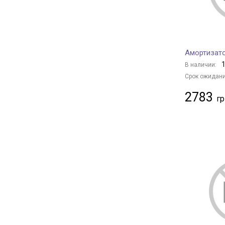
Arnott
+ 12
KAVO PARTS
+ 651
STARLINE
+ 143
Амортизато
BMW
+ 11
1
В наличии:
TOYOTA
+ 126
Срок ожидани
MITSUBISHI
+ 21
2783
PEUGEOT
+ 33
CITROËN
+ 41
VAG
+ 116
RENAULT
+ 106
FIAT
+ 2
MERCEDES-BENZ
+ 22
FORD
+ 19
NISSAN
+ 17
CHERY
+ 8
MAZDA
+ 12