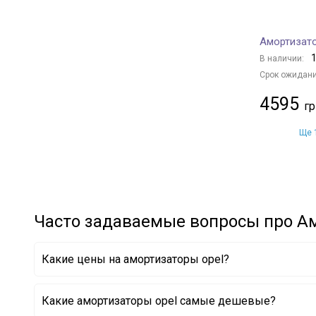
SUBARU
+ 3
GENERAL MOTORS
+ 7
Амортизато
HYUNDAI
+ 33
1
В наличии:
CHRYSLER
+ 2
Срок ожидани
SSANGYONG
+ 8
4595
VOLVO
+ 4
HONDA
+ 1
Ще 1
CITROËN/PEUGEOT
+ 7
LAND ROVER
+ 2
IVECO
+ 1
Часто задаваемые вопросы про А
Какие цены на амортизаторы opel?
Какие амортизаторы opel самые дешевые?