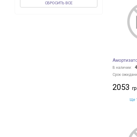
CБРОСИТЬ ВСЕ
TOPRAN
+ 1
JP GROUP
+ 85
BILSTEIN
+ 1097
FEBI BILSTEIN
+ 12
PROFIT
+ 501
KAMOKA
+ 9
KYB
+ 2000
Амортизато
FINWHALE
+ 1
4
В наличии:
BOGE
+ 10
Срок ожидани
MAGNETI MARELLI
+ 557
2053
MAPCO
+ 1
Ще 1
vika
+ 134
NK
+ 136
GOLD
+ 131
TRISCAN
+ 28
OPTIMAL
+ 942