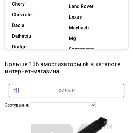
Chery
Land Rover
Chevrolet
Lexus
Dacia
Maybach
Daihatsu
Mg
Dodge
Ssangyong
Geely
Subaru
Больше 136 амортизаторы nk в каталоге
Great Wall
интернет-магазина
Tesla
Haval
Zaz
Hummer
ФИЛЬТР
Показать все марки
Сортування: