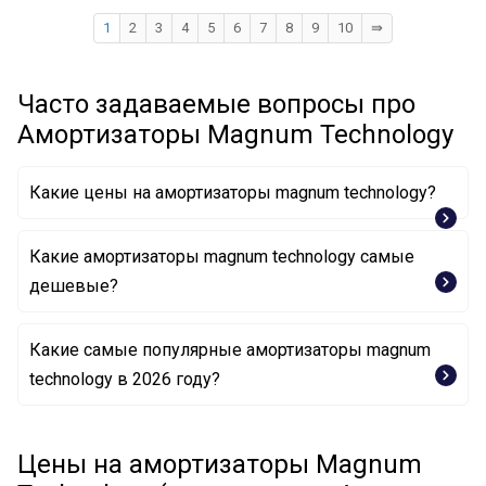
1
2
3
4
5
6
7
8
9
10
⇛
Часто задаваемые вопросы про
Амортизаторы Magnum Technology
Какие цены на амортизаторы magnum technology?
Какие амортизаторы magnum technology самые
дешевые?
Какие самые популярные амортизаторы magnum
Амортизатор AH0002MT Magnum Technology
technology в 2026 году?
Амортизатор AGY039MT Magnum Technology
Амортизатор AG4038MT Magnum Technology
Амортизатор AGR145MT Magnum Technology
Цены на амортизаторы Magnum
Амортизатор AHF050MT Magnum Technology
Амортизатор AGV036MT Magnum Technology