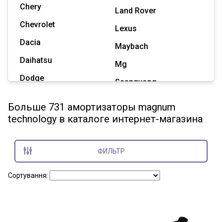
Chery
Land Rover
Chevrolet
Lexus
Dacia
Maybach
Daihatsu
Mg
Dodge
Ssangyong
Geely
Subaru
Больше 731 амортизаторы magnum
Great Wall
technology в каталоге интернет-магазина
Tesla
Haval
Zaz
Hummer
ФИЛЬТР
Показать все марки
Сортування: