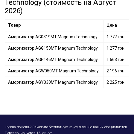
Technology (стоимость на Август
Амортизатор AGW076MT Magnum Technology
2026)
Амортизатор AGY029MT Magnum Technology
Товар
Цена
Амортизатор AG0319MT Magnum Technology
1 777 грн.
Амортизатор AGG153MT Magnum Technology
1 277 грн.
Амортизатор AGR146MT Magnum Technology
1 663 грн.
Амортизатор AGW050MT Magnum Technology
2 196 грн.
Амортизатор AGY030MT Magnum Technology
2 225 грн.
Нужна помощь? Закажите бесплатную консультацию наших специалистов.
Перезвоним через 15 минут.