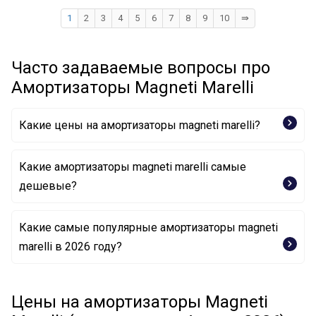
1
2
3
4
5
6
7
8
9
10
⇛
Часто задаваемые вопросы про
Амортизаторы Magneti Marelli
Какие цены на амортизаторы magneti marelli?
Какие амортизаторы magneti marelli самые
дешевые?
Какие самые популярные амортизаторы magneti
Амортизатор 352202080000 MAGNETI MARELLI
marelli в 2026 году?
Амортизатор 357113070000 MAGNETI MARELLI
Амортизатор 351448070000 MAGNETI MARELLI
Амортизатор 351977070000 MAGNETI MARELLI
Цены на амортизаторы Magneti
Амортизатор 352746070000 MAGNETI MARELLI
Амортизатор 358025007000 MAGNETI MARELLI