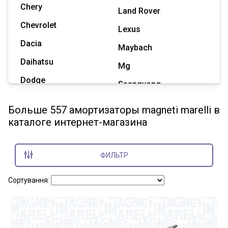
Chery
Land Rover
Chevrolet
Lexus
Dacia
Maybach
Daihatsu
Mg
Dodge
Ssangyong
Geely
Subaru
Больше 557 амортизаторы magneti marelli в
Great Wall
каталоге интернет-магазина
Tesla
Haval
Zaz
Hummer
ФИЛЬТР
Показать все марки
Сортування: