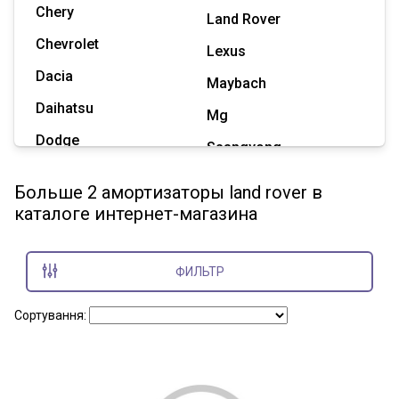
Chery
Land Rover
Chevrolet
Lexus
Dacia
Maybach
Daihatsu
Mg
Dodge
Ssangyong
Geely
Subaru
Больше 2 амортизаторы land rover в
Great Wall
каталоге интернет-магазина
Tesla
Haval
Zaz
Hummer
ФИЛЬТР
Показать все марки
Сортування: