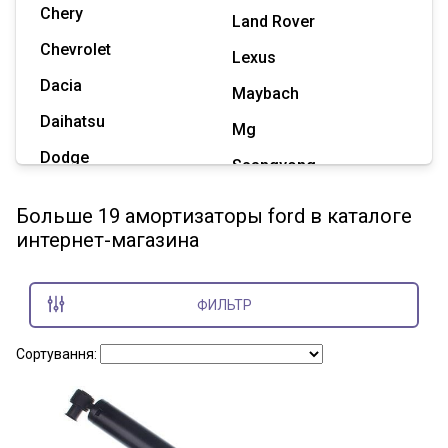
Chery
Land Rover
Chevrolet
Lexus
Dacia
Maybach
Daihatsu
Mg
Dodge
Ssangyong
Geely
Subaru
Больше 19 амортизаторы ford в каталоге
Great Wall
интернет-магазина
Tesla
Haval
Zaz
Hummer
ФИЛЬТР
Показать все марки
Сортування: