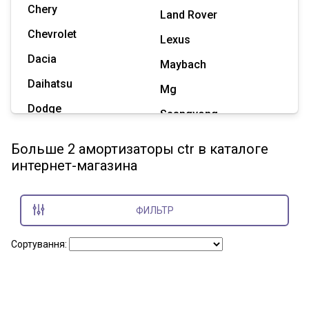
Chery
Land Rover
Chevrolet
Lexus
Dacia
Maybach
Daihatsu
Mg
Dodge
Ssangyong
Geely
Subaru
Больше 2 амортизаторы ctr в каталоге
Great Wall
интернет-магазина
Tesla
Haval
Zaz
Hummer
ФИЛЬТР
Показать все марки
Сортування: