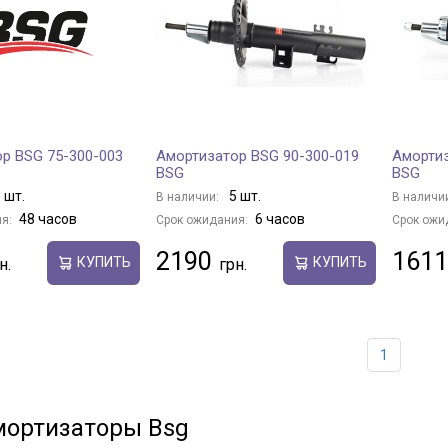
р BSG 75-300-003
Амортизатор BSG 90-300-019
Амортиз
BSG
BSG
 шт.
5 шт.
В наличии:
В наличи
48 часов
6 часов
я:
Срок ожидания:
Срок ожи
2190
1611
КУПИТЬ
КУПИТЬ
1
мортизаторы Bsg