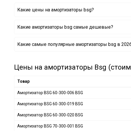
MAZDA
+ 12
Какие цены на амортизаторы bsg?
SUBARU
+ 3
GENERAL MOTORS
+ 7
Какие амортизаторы bsg самые дешевые?
CHRYSLER
+ 2
SSANGYONG
+ 8
Амортизатор BSG 70-300-012 BSG
Какие самые популярные амортизаторы bsg в 2026
VOLVO
+ 4
Амортизатор BSG 30-300-058 BSG
Амортизатор BSG 30-300-015 BSG
HONDA
+ 1
CITROËN/PEUGEOT
+ 7
Цены на амортизаторы Bsg (стоимо
LAND ROVER
+ 2
IVECO
+ 1
Товар
Амортизатор BSG 60-300-006 BSG
Амортизатор BSG 60-300-019 BSG
Амортизатор BSG 60-300-020 BSG
Амортизатор BSG 70-300-001 BSG