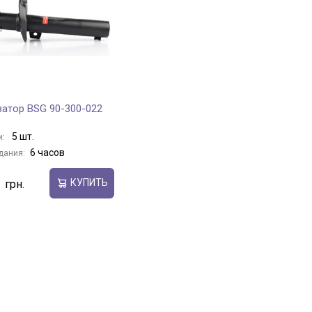
атор BSG 90-300-022
5 шт.
и:
6 часов
дания:
КУПИТЬ