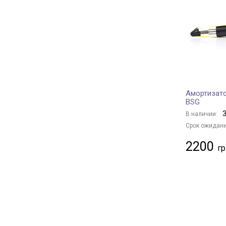
MANDO
+ 501
BOGAP
+ 24
TRIALLI
+ 29
Magnum Technology
+ 731
Borsehung
+ 29
BAPMIC
+ 26
Амортизато
DENCKERMANN
+ 141
BSG
GH
+ 43
3
В наличии:
CTR
+ 2
Срок ожидани
HERTH+BUSS JAKOPARTS
+ 165
2200
NIPPARTS
+ 85
TRW
+ 248
ASHIKA
+ 219
JAPKO
+ 616
JAPANPARTS
+ 1019
Arnott
+ 12