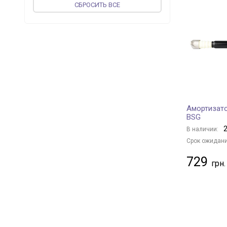
CБРОСИТЬ ВСЕ
TOPRAN
+ 1
JP GROUP
+ 85
BILSTEIN
+ 1097
FEBI BILSTEIN
+ 12
PROFIT
+ 501
KAMOKA
+ 9
KYB
+ 2001
Амортизато
FINWHALE
+ 1
BSG
BOGE
+ 10
2
В наличии:
MAGNETI MARELLI
+ 557
Срок ожидани
MAPCO
+ 1
729
vika
+ 134
NK
+ 136
GOLD
+ 131
TRISCAN
+ 28
OPTIMAL
+ 942